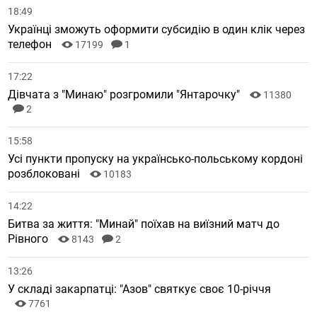
18:49
Українці зможуть оформити субсидію в один клік через
телефон
17199
1
17:22
Дівчата з "Минаю" розгромили "Янтарочку"
11380
2
15:58
Усі пункти пропуску на українсько-польському кордоні
розблоковані
10183
14:22
Битва за життя: "Минай" поїхав на виїзний матч до
Рівного
8143
2
13:26
У складі закарпатці: "Азов" святкує своє 10-річчя
7761