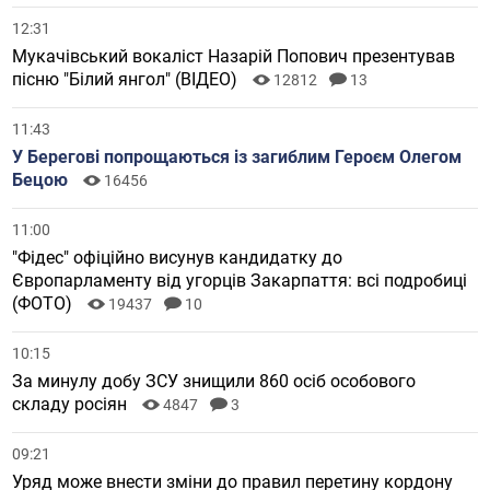
12:31
Мукачівський вокаліст Назарій Попович презентував
пісню "Білий янгол" (ВІДЕО)
12812
13
11:43
У Берегові попрощаються із загиблим Героєм Олегом
Бецою
16456
11:00
"Фідес" офіційно висунув кандидатку до
Європарламенту від угорців Закарпаття: всі подробиці
(ФОТО)
19437
10
10:15
За минулу добу ЗСУ знищили 860 осіб особового
складу росіян
4847
3
09:21
Уряд може внести зміни до правил перетину кордону