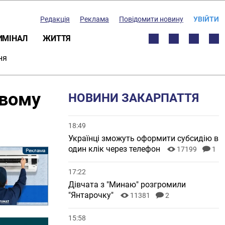
Редакція
Реклама
Повідомити новину
УВІЙТИ
ИМІНАЛ
ЖИТТЯ
ня
овому
НОВИНИ ЗАКАРПАТТЯ
18:49
Українці зможуть оформити субсидію в
один клік через телефон
17199
1
17:22
Дівчата з "Минаю" розгромили
"Янтарочку"
11381
2
15:58