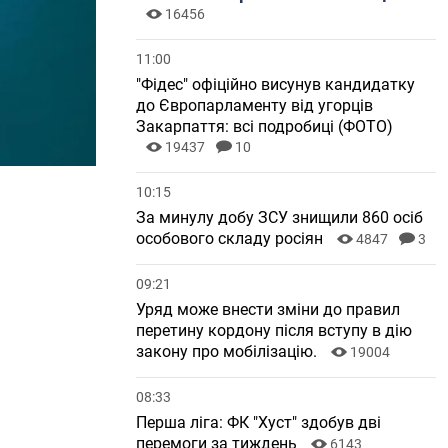
16456
11:00
"Фідес" офіційно висунув кандидатку
до Європарламенту від угорців
Закарпаття: всі подробиці (ФОТО)
19437
10
10:15
За минулу добу ЗСУ знищили 860 осіб
особового складу росіян
4847
3
09:21
Уряд може внести зміни до правил
перетину кордону після вступу в дію
закону про мобілізацію.
19004
08:33
Перша ліга: ФК "Хуст" здобув дві
перемоги за тиждень
6143