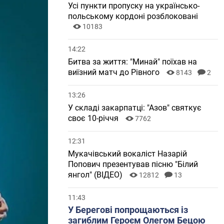
Усі пункти пропуску на українсько-
польському кордоні розблоковані
10183
14:22
Битва за життя: "Минай" поїхав на
виїзний матч до Рівного
8143
2
13:26
У складі закарпатці: "Азов" святкує
своє 10-річчя
7762
12:31
Мукачівський вокаліст Назарій
Попович презентував пісню "Білий
янгол" (ВІДЕО)
12812
13
11:43
У Берегові попрощаються із
загиблим Героєм Олегом Бецою