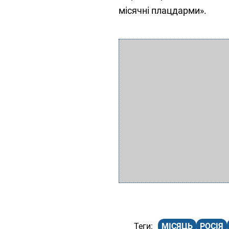
місячні плацдарми».
МІСЯЦЬ
РОСІЯ