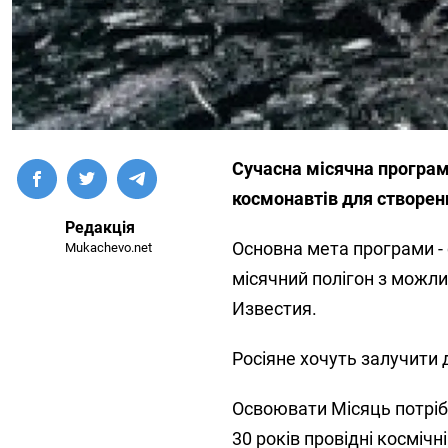
Сучасна місячна програ
космонавтів для створенн
Редакція
Основна мета програми - 
Mukachevo.net
місячний полігон з можли
Известия.
Росіяне хочуть залучити 
Освоювати Місяць потрібн
30 років провідні косміч