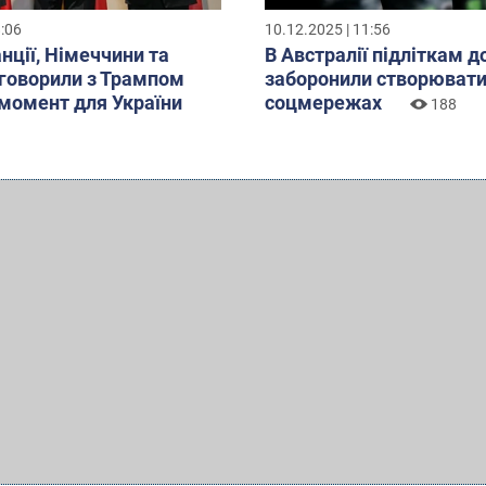
8:06
10.12.2025 | 11:56
нції, Німеччини та
В Австралії підліткам д
бговорили з Трампом
заборонили створювати
момент для України
соцмережах
188