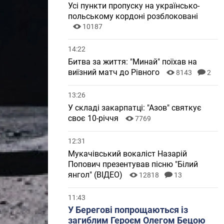
Усі пункти пропуску на українсько-
польському кордоні розблоковані
10187
14:22
Битва за життя: "Минай" поїхав на
виїзний матч до Рівного
8143
2
13:26
У складі закарпатці: "Азов" святкує
своє 10-річчя
7769
12:31
Мукачівський вокаліст Назарій
Попович презентував пісню "Білий
янгол" (ВІДЕО)
12818
13
11:43
У Берегові попрощаються із
загиблим Героєм Олегом Бецою