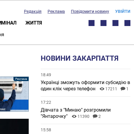
Редакція
Реклама
Повідомити новину
УВІЙТИ
ИМІНАЛ
ЖИТТЯ
ня
НОВИНИ ЗАКАРПАТТЯ
18:49
Українці зможуть оформити субсидію в
один клік через телефон
17211
1
17:22
Дівчата з "Минаю" розгромили
"Янтарочку"
11390
2
15:58