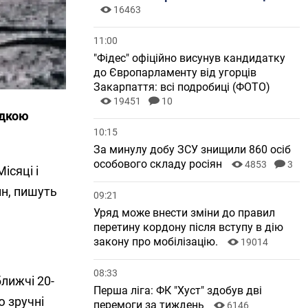
16463
11:00
"Фідес" офіційно висунув кандидатку
до Європарламенту від угорців
Закарпаття: всі подробиці (ФОТО)
19451
10
адкою
10:15
За минулу добу ЗСУ знищили 860 осіб
особового складу росіян
4853
3
ісяці і
ин, пишуть
09:21
Уряд може внести зміни до правил
перетину кордону після вступу в дію
закону про мобілізацію.
19014
08:33
лижчі 20-
Перша ліга: ФК "Хуст" здобув дві
ю зручні
перемоги за тиждень
6146