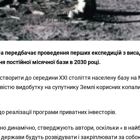
ма передбачає проведення перших експедицій з вис
я постійної місячної бази в 2030 році.
створити до середини XXI століття населену базу на М
вістю видобутку на супутнику Землі корисних копал
до реалізації програми приватних інвесторів.
о динамічно, стверджують автори, оскільки « в найб
ні держави будуть розвідувати і закріплювати за собо