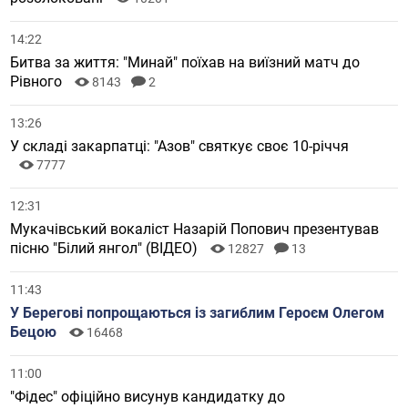
14:22
Битва за життя: "Минай" поїхав на виїзний матч до
Рівного
8143
2
13:26
У складі закарпатці: "Азов" святкує своє 10-річчя
7777
12:31
Мукачівський вокаліст Назарій Попович презентував
пісню "Білий янгол" (ВІДЕО)
12827
13
11:43
У Берегові попрощаються із загиблим Героєм Олегом
Бецою
16468
11:00
"Фідес" офіційно висунув кандидатку до