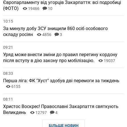
Європарламенту від угорців Закарпаття: всі подробиці
(ФОТО)
19466
10
10:15
За минулу добу ЗСУ знищили 860 осіб особового
складу росіян
4856
3
09:21
Уряд може внести зміни до правил перетину кордону
після вступу в дію закону про мобілізацію.
19037
08:33
Перша ліга: ФК "Хуст" здобув дві перемоги за тиждень
6155
08:11
Христос Воскрес! Православні Закарпаття святкують
Великдень
12797
4
БІЛЬШЕ НОВИН