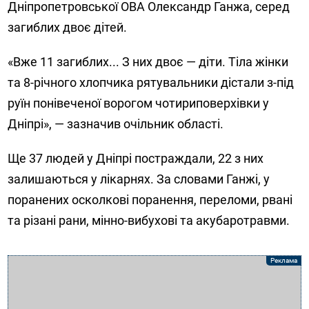
Дніпропетровської ОВА Олександр Ганжа, серед
загиблих двоє дітей.
«Вже 11 загиблих... З них двоє — діти. Тіла жінки
та 8-річного хлопчика рятувальники дістали з-під
руїн понівеченої ворогом чотириповерхівки у
Дніпрі», — зазначив очільник області.
Ще 37 людей у Дніпрі постраждали, 22 з них
залишаються у лікарнях. За словами Ганжі, у
поранених осколкові поранення, переломи, рвані
та різані рани, мінно-вибухові та акубаротравми.