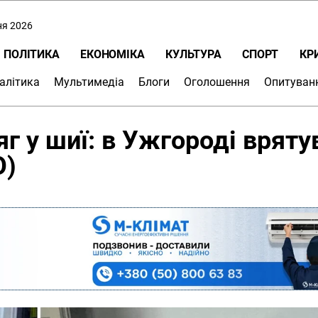
ня 2026
ПОЛІТИКА
ЕКОНОМІКА
КУЛЬТУРА
СПОРТ
КР
алітика
Мультимедіа
Блоги
Оголошення
Опитуван
г у шиї: в Ужгороді вряту
О)