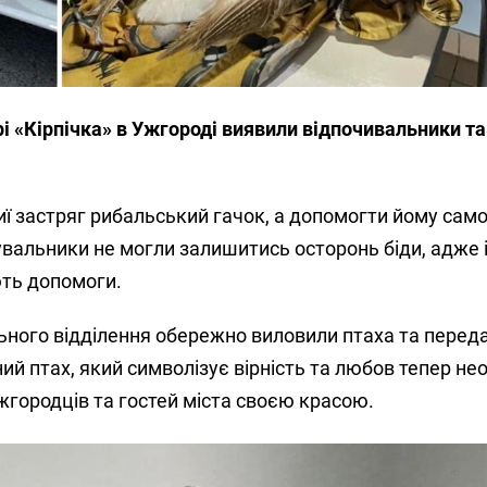
рі «Кірпічка» в Ужгороді виявили відпочивальники т
иї застряг рибальський гачок, а допомогти йому само
увальники не могли залишитись осторонь біди, адже 
ть допомоги.
ьного відділення обережно виловили птаха та переда
ний птах, який символізує вірність та любов тепер не
жгородців та гостей міста своєю красою.