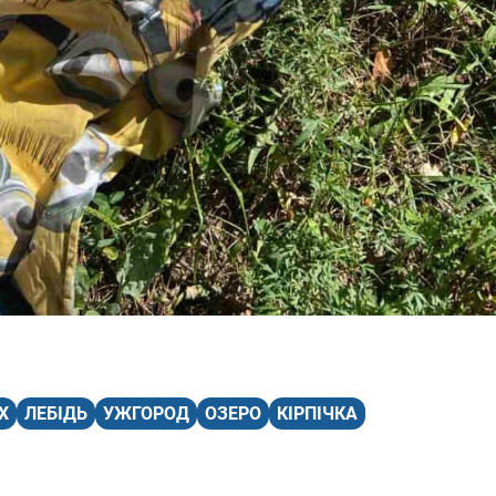
Х
ЛЕБІДЬ
УЖГОРОД
ОЗЕРО
КІРПІЧКА