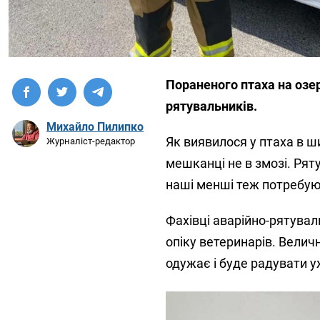
Пораненого птаха на озе
рятувальників.
Михайло Пилипко
Як виявилося у птаха в ш
Журналіст-редактор
мешканці не в змозі. Рят
наші менші теж потребую
Фахівці аварійно-рятувал
опіку ветеринарів. Велич
одужає і буде радувати у