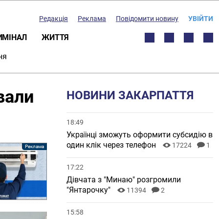
Редакція
Реклама
Повідомити новину
УВІЙТИ
ИМІНАЛ
ЖИТТЯ
ня
вали
НОВИНИ ЗАКАРПАТТЯ
18:49
Українці зможуть оформити субсидію в
один клік через телефон
17224
1
17:22
Дівчата з "Минаю" розгромили
"Янтарочку"
11394
2
15:58