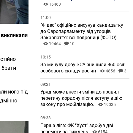
16468
11:00
"Фідес" офіційно висунув кандидатку
до Європарламенту від угорців
а викликали
Закарпаття: всі подробиці (ФОТО)
19464
10
10:15
стійно
За минулу добу ЗСУ знищили 860 осіб
і брати
особового складу росіян
4856
3
09:21
ли його під
Уряд може внести зміни до правил
перетину кордону після вступу в дію
одмінно
закону про мобілізацію.
19035
08:33
Перша ліга: ФК "Хуст" здобув дві
перемоги за тиждень
6154