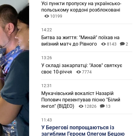
Усі пункти пропуску на українсько-
польському кордоні розблоковані
10199
14:22
Битва за життя: "Минай" поїхав на
виїзний матч до Рівного
8143
2
13:26
У складі закарпатці: "Азов" святкує
своє 10-річчя
7774
12:31
Мукачівський вокаліст Назарій
Попович презентував пісню "Білий
янгол" (ВІДЕО)
12826
13
11:43
У Берегові попрощаються із
загиблим Героєм Олегом Бецою