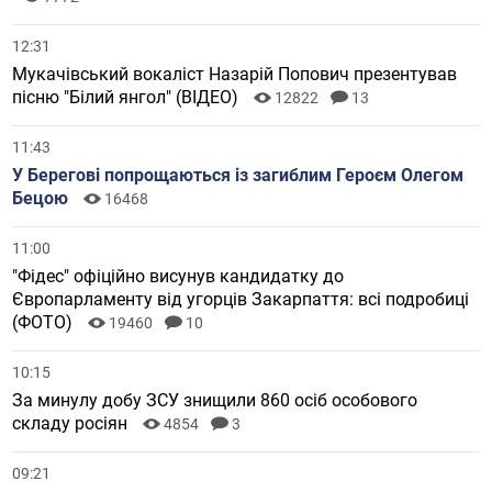
12:31
Мукачівський вокаліст Назарій Попович презентував
пісню "Білий янгол" (ВІДЕО)
12822
13
11:43
У Берегові попрощаються із загиблим Героєм Олегом
Бецою
16468
11:00
"Фідес" офіційно висунув кандидатку до
Європарламенту від угорців Закарпаття: всі подробиці
(ФОТО)
19460
10
10:15
За минулу добу ЗСУ знищили 860 осіб особового
складу росіян
4854
3
09:21