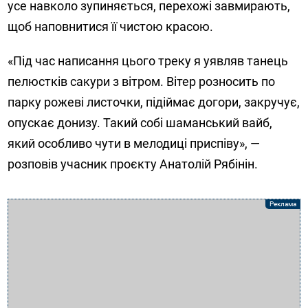
усе навколо зупиняється, перехожі завмирають,
щоб наповнитися її чистою красою.
«Під час написання цього треку я уявляв танець
пелюстків сакури з вітром. Вітер розносить по
парку рожеві листочки, підіймає догори, закручує,
опускає донизу. Такий собі шаманський вайб,
який особливо чути в мелодиці приспіву», —
розповів учасник проєкту Анатолій Рябінін.