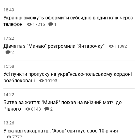
18:49
Українці зможуть оформити субсидію в один клік через
телефон
17216
1
17:22
Дівчата з "Минаю" розгромили "Янтарочку"
11392
2
15:58
Усі пункти пропуску на українсько-польському кордоні
розблоковані
10193
14:22
Битва за життя: "Минай" поїхав на виїзний матч до
Рівного
8143
2
13:26
У складі закарпатці: "Азов" святкує своє 10-річчя
7772