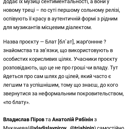
додає їх музиці сентиментальності, а вони у
новому треці – по суті першому сольному релізі,
оспівують її красу в аутентичній формі з рідним
для музикантів місцевим діалектом.
Назва проєкту — Блат [бл`ат], жарґоннне ?
знайомства та зв’язки, що використовують в
особистих корисливих цілях. Учасники проєкту
розповідають, що це не про гроші чи владу. Тут
йдеться про сам шлях до цілей, який часто є
легшим та успішнішим, тому що знаєш, до кого
звернутися за неформальним покровительством,
«по блату».
Владислав Піров
та
Анатолій Рябінін
з
Мукачева(
@vladislavpirov
,
@triabinin
) самостійно