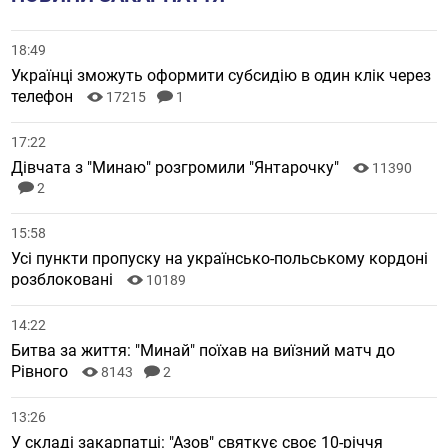
18:49
Українці зможуть оформити субсидію в один клік через
телефон
17215
1
17:22
Дівчата з "Минаю" розгромили "Янтарочку"
11390
2
15:58
Усі пункти пропуску на українсько-польському кордоні
розблоковані
10189
14:22
Битва за життя: "Минай" поїхав на виїзний матч до
Рівного
8143
2
13:26
У складі закарпатці: "Азов" святкує своє 10-річчя