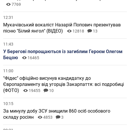
7769
12:31
Мукачівський вокаліст Назарій Попович презентував
пісню "Білий янгол" (ВІДЕО)
12818
13
11:43
У Берегові попрощаються із загиблим Героєм Олегом
Бецою
16465
11:00
"Фідес" офіційно висунув кандидатку до
Європарламенту від угорців Закарпаття: всі подробиці
(ФОТО)
19455
10
10:15
За минулу добу ЗСУ знищили 860 осіб особового
складу росіян
4853
3