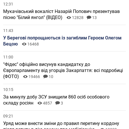
12:31
Мукачівський вокаліст Назарій Попович презентував
пісню "Білий янгол" (ВІДЕО)
12828
13
11:43
У Берегові попрощаються із загиблим Героєм Олегом
Бецою
16468
11:00
"Фідес" офіційно висунув кандидатку до
Європарламенту від угорців Закарпаття: всі подробиці
(ФОТО)
19466
10
10:15
За минулу добу ЗСУ знищили 860 осіб особового
складу росіян
4857
3
09:21
Уряд може внести зміни до правил перетину кордону