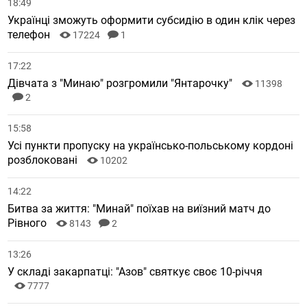
18:49
Українці зможуть оформити субсидію в один клік через
телефон
17224
1
17:22
Дівчата з "Минаю" розгромили "Янтарочку"
11398
2
15:58
Усі пункти пропуску на українсько-польському кордоні
розблоковані
10202
14:22
Битва за життя: "Минай" поїхав на виїзний матч до
Рівного
8143
2
13:26
У складі закарпатці: "Азов" святкує своє 10-річчя
7777