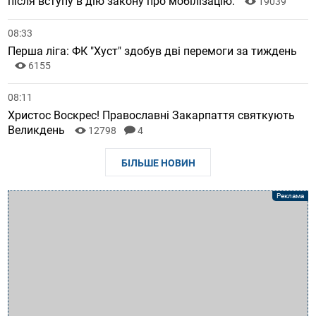
після вступу в дію закону про мобілізацію.
19039
08:33
Перша ліга: ФК "Хуст" здобув дві перемоги за тиждень
6155
08:11
Христос Воскрес! Православні Закарпаття святкують
Великдень
12798
4
БІЛЬШЕ НОВИН