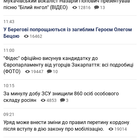
Мукачівський вокаліст Назарій Попович презентував
пісню "Білий янгол" (ВІДЕО)
12816
13
11:43
У Берегові попрощаються із загиблим Героєм Олегом
Бецою
16462
11:00
"Фідес" офіційно висунув кандидатку до
Європарламенту від угорців Закарпаття: всі подробиці
(ФОТО)
19447
10
10:15
За минулу добу ЗСУ знищили 860 осіб особового
складу росіян
4853
3
09:21
Уряд може внести зміни до правил перетину кордону
після вступу в дію закону про мобілізацію.
19014