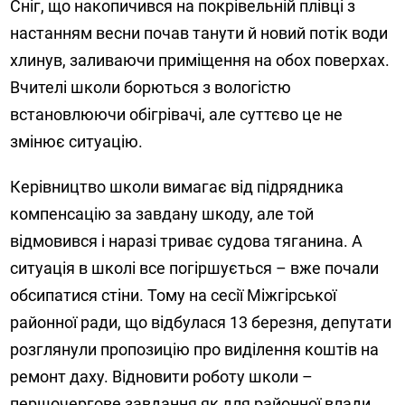
Сніг, що накопичився на покрівельній плівці з
настанням весни почав танути й новий потік води
хлинув, заливаючи приміщення на обох поверхах.
Вчителі школи борються з вологістю
встановлюючи обігрівачі, але суттєво це не
змінює ситуацію.
Керівництво школи вимагає від підрядника
компенсацію за завдану шкоду, але той
відмовився і наразі триває судова тяганина. А
ситуація в школі все погіршується – вже почали
обсипатися стіни. Тому на сесії Міжгірської
районної ради, що відбулася 13 березня, депутати
розглянули пропозицію про виділення коштів на
ремонт даху. Відновити роботу школи –
першочергове завдання як для районної влади,