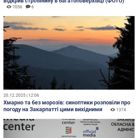
відкрив стрілянину в багатоповерхівці (ФОТО)
7056
6
20.12.2025 | 12:06
Хмарно та без морозів: синоптики розповіли про
погоду на Закарпатті цими вихідними
1374