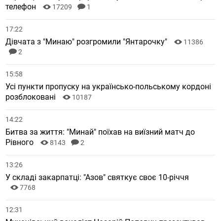
телефон
17209
1
17:22
Дівчата з "Минаю" розгромили "Янтарочку"
11386
2
15:58
Усі пункти пропуску на українсько-польському кордоні
розблоковані
10187
14:22
Битва за життя: "Минай" поїхав на виїзний матч до
Рівного
8143
2
13:26
У складі закарпатці: "Азов" святкує своє 10-річчя
7768
12:31