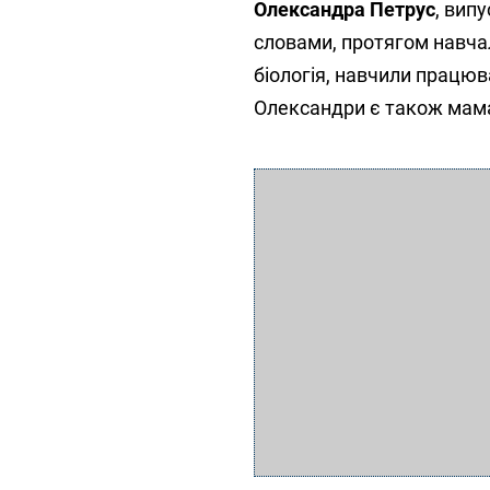
Олександра Петрус
, вип
словами, протягом навчал
біологія, навчили працюв
Олександри є також мама,