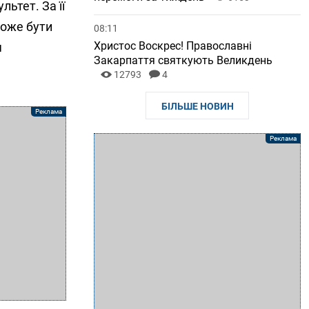
ьтет. За її
може бути
08:11
Христос Воскрес! Православні
я
Закарпаття святкують Великдень
12793
4
БІЛЬШЕ НОВИН