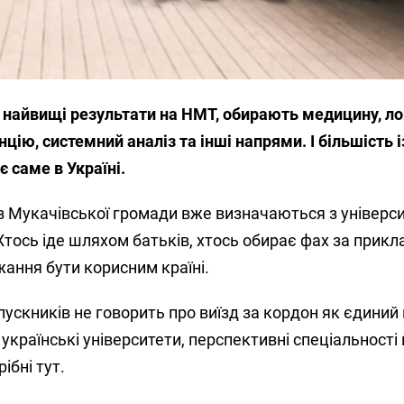
 найвищі результати на НМТ, обирають медицину, лог
цію, системний аналіз та інші напрями. І більшість і
 саме в Україні.
 з Мукачівської громади вже визначаються з універс
тось іде шляхом батьків, хтось обирає фах за прик
ажання бути корисним країні.
пускників не говорить про виїзд за кордон як єдиний 
країнські університети, перспективні спеціальності й
ібні тут.