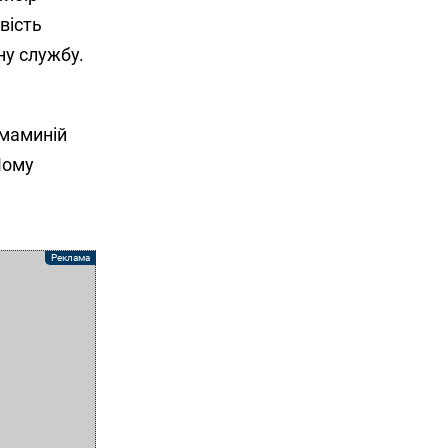
вість
ну службу.
 маминій
Йому