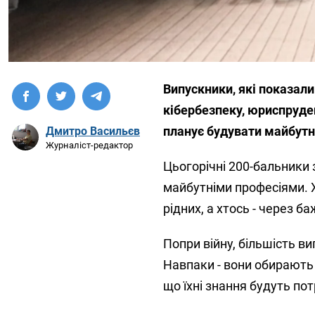
Випускники, які показали
кібербезпеку, юриспруден
планує будувати майбутнє
Дмитро Васильєв
Журналіст-редактор
Цьогорічні 200-бальники
майбутніми професіями. Х
рідних, а хтось - через б
Попри війну, більшість ви
Навпаки - вони обирають у
що їхні знання будуть потр