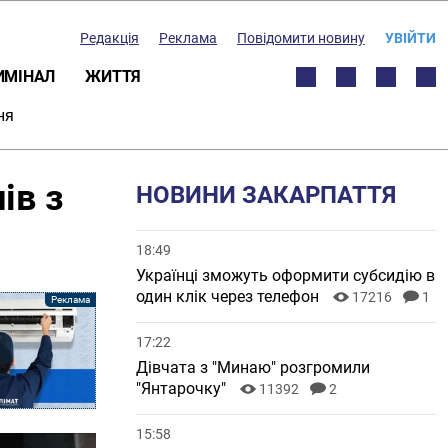
Редакція
Реклама
Повідомити новину
УВІЙТИ
ИМІНАЛ
ЖИТТЯ
ня
ів з
НОВИНИ ЗАКАРПАТТЯ
18:49
Українці зможуть оформити субсидію в
один клік через телефон
17216
1
17:22
Дівчата з "Минаю" розгромили
"Янтарочку"
11392
2
15:58