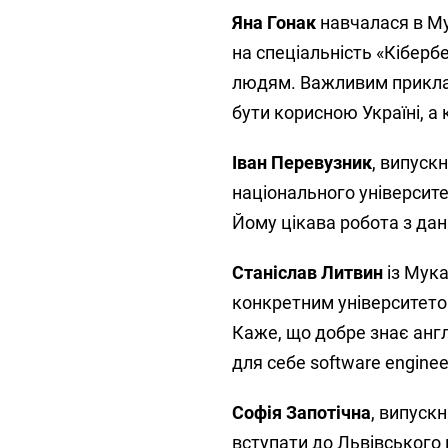
Яна Гонак
навчалася в Мук
на спеціальність «Кіберб
людям. Важливим прикладо
бути корисною Україні, 
Іван Перевузник
, випуск
національного університет
Йому цікава робота з дани
Станіслав Литвин
із Мука
конкретним університетом
Каже, що добре знає англ
для себе software enginee
Софія Запотічна
, випуск
вступати до Львівського н