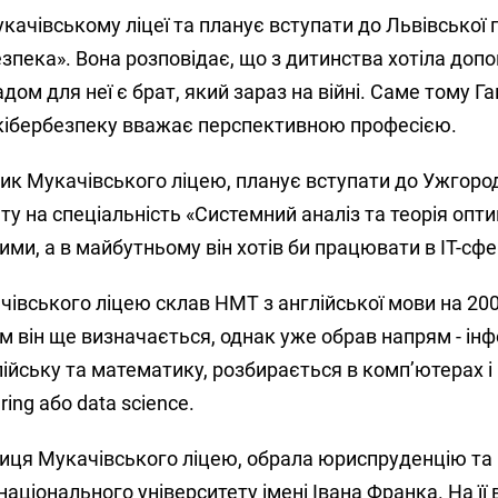
ачівському ліцеї та планує вступати до Львівської 
езпека». Вона розповідає, що з дитинства хотіла доп
м для неї є брат, який зараз на війні. Саме тому Га
а кібербезпеку вважає перспективною професією.
ник Мукачівського ліцею, планує вступати до Ужгоро
у на спеціальність «Системний аналіз та теорія оптим
ми, а в майбутньому він хотів би працювати в ІТ-сфе
чівського ліцею склав НМТ з англійської мови на 200 
 він ще визначається, однак уже обрав напрям - ін
ійську та математику, розбирається в комп’ютерах і
ring або data science.
ниця Мукачівського ліцею, обрала юриспруденцію та
аціонального університету імені Івана Франка. На її 