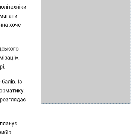
політехніки
омагати
нна хоче
дського
ізації».
рі.
балів. Із
форматику.
 розглядає
 планує
вибір