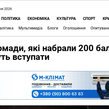
пня 2026
ПОЛІТИКА
ЕКОНОМІКА
КУЛЬТУРА
СПОРТ
КР
алітика
Мультимедіа
Блоги
Оголошення
Опитуван
мади, які набрали 200 бал
уть вступати