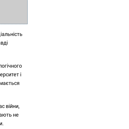
ціальність
авді
логічного
ерситет і
ймається
с війни,
рають не
и.