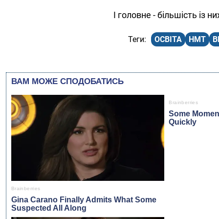
І головне - більшість із 
ОСВІТА
НМТ
В