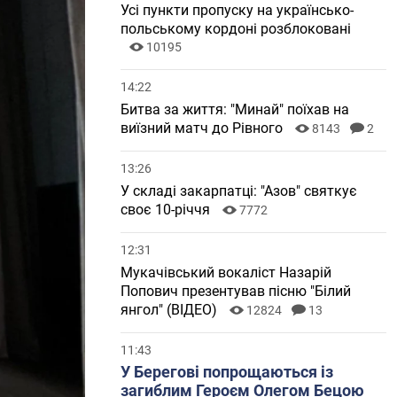
Усі пункти пропуску на українсько-
польському кордоні розблоковані
10195
14:22
Битва за життя: "Минай" поїхав на
виїзний матч до Рівного
8143
2
13:26
У складі закарпатці: "Азов" святкує
своє 10-річчя
7772
12:31
Мукачівський вокаліст Назарій
Попович презентував пісню "Білий
янгол" (ВІДЕО)
12824
13
11:43
У Берегові попрощаються із
загиблим Героєм Олегом Бецою