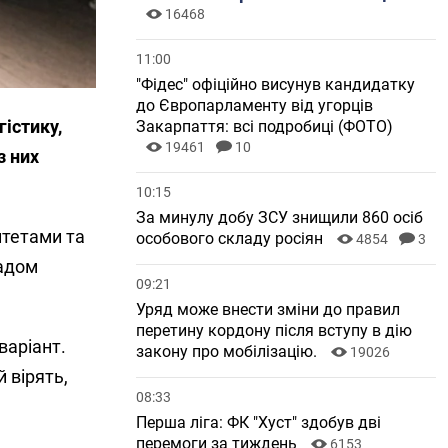
16468
11:00
"Фідес" офіційно висунув кандидатку
до Європарламенту від угорців
істику,
Закарпаття: всі подробиці (ФОТО)
19461
10
з них
10:15
За минулу добу ЗСУ знищили 860 осіб
итетами та
особового складу росіян
4854
3
ладом
09:21
Уряд може внести зміни до правил
перетину кордону після вступу в дію
варіант.
закону про мобілізацію.
19026
 вірять,
08:33
Перша ліга: ФК "Хуст" здобув дві
перемоги за тиждень
6153