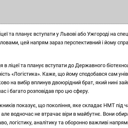
іцеї та планує вступати у Львові або Ужгороді на спе
словами, цей напрям зараз перспективний і йому спр
я в ліцеї та планує вступати до Державного біотехно
ність «Логістика». Каже, що йому сподобався сам унів
ово на вибір вплинув двоюрідний брат, який нині за
час і багато розповідав про цю сферу.
кників показує, що покоління, яке складає НМТ під ча
але водночас не втрачає віри в майбутнє. Вони оби
аво, логістику, аналітику та оборонно важливі напрям