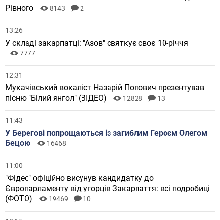
Рівного
8143
2
13:26
У складі закарпатці: "Азов" святкує своє 10-річчя
7777
12:31
Мукачівський вокаліст Назарій Попович презентував
пісню "Білий янгол" (ВІДЕО)
12828
13
11:43
У Берегові попрощаються із загиблим Героєм Олегом
Бецою
16468
11:00
"Фідес" офіційно висунув кандидатку до
Європарламенту від угорців Закарпаття: всі подробиці
(ФОТО)
19469
10