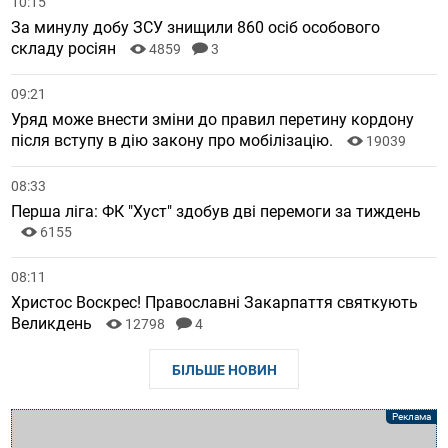
10:15
За минулу добу ЗСУ знищили 860 осіб особового
складу росіян
4859
3
09:21
Уряд може внести зміни до правил перетину кордону
після вступу в дію закону про мобілізацію.
19039
08:33
Перша ліга: ФК "Хуст" здобув дві перемоги за тиждень
6155
08:11
Христос Воскрес! Православні Закарпаття святкують
Великдень
12798
4
БІЛЬШЕ НОВИН