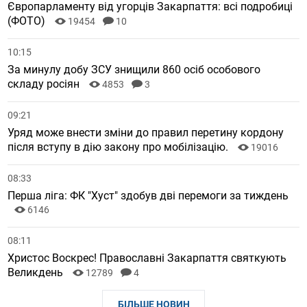
Європарламенту від угорців Закарпаття: всі подробиці
(ФОТО)
19454
10
10:15
За минулу добу ЗСУ знищили 860 осіб особового
складу росіян
4853
3
09:21
Уряд може внести зміни до правил перетину кордону
після вступу в дію закону про мобілізацію.
19016
08:33
Перша ліга: ФК "Хуст" здобув дві перемоги за тиждень
6146
08:11
Христос Воскрес! Православні Закарпаття святкують
Великдень
12789
4
БІЛЬШЕ НОВИН