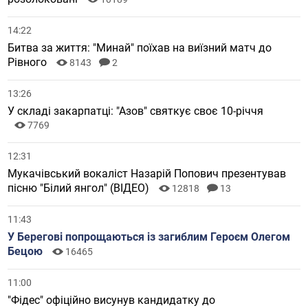
14:22
Битва за життя: "Минай" поїхав на виїзний матч до
Рівного
8143
2
13:26
У складі закарпатці: "Азов" святкує своє 10-річчя
7769
12:31
Мукачівський вокаліст Назарій Попович презентував
пісню "Білий янгол" (ВІДЕО)
12818
13
11:43
У Берегові попрощаються із загиблим Героєм Олегом
Бецою
16465
11:00
"Фідес" офіційно висунув кандидатку до