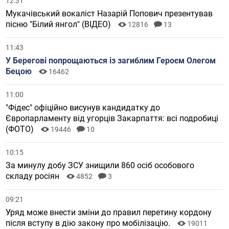
12:31
Мукачівський вокаліст Назарій Попович презентував
пісню "Білий янгол" (ВІДЕО)
12816
13
11:43
У Берегові попрощаються із загиблим Героєм Олегом
Бецою
16462
11:00
"Фідес" офіційно висунув кандидатку до
Європарламенту від угорців Закарпаття: всі подробиці
(ФОТО)
19446
10
10:15
За минулу добу ЗСУ знищили 860 осіб особового
складу росіян
4852
3
09:21
Уряд може внести зміни до правил перетину кордону
після вступу в дію закону про мобілізацію.
19011