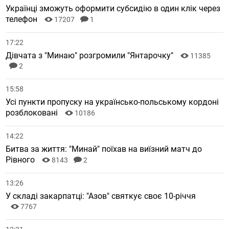
Українці зможуть оформити субсидію в один клік через
телефон
17207
1
17:22
Дівчата з "Минаю" розгромили "Янтарочку"
11385
2
15:58
Усі пункти пропуску на українсько-польському кордоні
розблоковані
10186
14:22
Битва за життя: "Минай" поїхав на виїзний матч до
Рівного
8143
2
13:26
У складі закарпатці: "Азов" святкує своє 10-річчя
7767