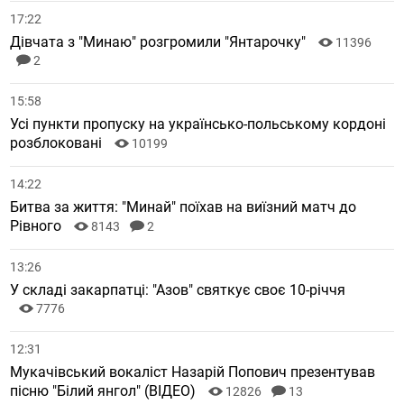
17:22
Дівчата з "Минаю" розгромили "Янтарочку"
11396
2
15:58
Усі пункти пропуску на українсько-польському кордоні
розблоковані
10199
14:22
Битва за життя: "Минай" поїхав на виїзний матч до
Рівного
8143
2
13:26
У складі закарпатці: "Азов" святкує своє 10-річчя
7776
12:31
Мукачівський вокаліст Назарій Попович презентував
пісню "Білий янгол" (ВІДЕО)
12826
13