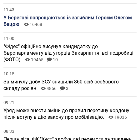
11:43
У Берегові попрощаються із загиблим Героєм Олегом
Бецою
16468
11:00
"Фідес" офіційно висунув кандидатку до
Європарламенту від угорців Закарпаття: всі подробиці
(ФОТО)
19465
10
10:15
За минулу добу ЗСУ знищили 860 осіб особового
складу росіян
4856
3
09:21
Уряд може внести зміни до правил перетину кордону
після вступу в дію закону про мобілізацію.
19036
08:33
Перша ліга: ФК "Хуст" здобув дві перемоги за тиждень