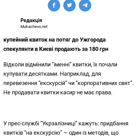
Редакція
Mukachevo.net
купейний квиток на потяг до Ужгорода
спекулянти в Києві продають за 180 грн
Відколи відмінили ”іменні” квитки, їх почали
купувати десятками. Наприклад, для
перевезення ”екскурсій” чи ”корпоративних свят”.
Не продавати квитки касир не має права.
У прес-службі ”Укрзалізниці” кажуть: придбання
квитків ”на екскурсію” — один із методів, що