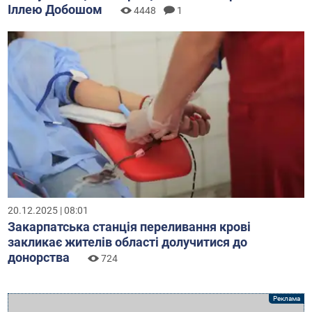
Іллею Добошом
4448
1
20.12.2025 | 08:01
Закарпатська станція переливання крові
закликає жителів області долучитися до
донорства
724