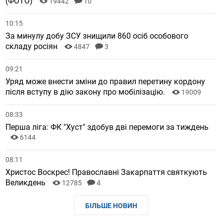
(ФОТО)
19442
10
10:15
За минулу добу ЗСУ знищили 860 осіб особового
складу росіян
4847
3
09:21
Уряд може внести зміни до правил перетину кордону
після вступу в дію закону про мобілізацію.
19009
08:33
Перша ліга: ФК "Хуст" здобув дві перемоги за тиждень
6144
08:11
Христос Воскрес! Православні Закарпаття святкують
Великдень
12785
4
БІЛЬШЕ НОВИН