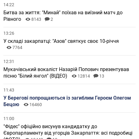
14:22
Битва за життя: "Минай" поїхав на виїзний матч до
Рівного
8143
2
13:26
У складі закарпатці: "Азов" святкує своє 10-річчя
7764
12:31
Мукачівський вокаліст Назарій Попович презентував
пісню "Білий янгол" (ВІДЕО)
12814
13
11:43
У Берегові попрощаються із загиблим Героєм Олегом
Бецою
16460
11:00
"Фідес" офіційно висунув кандидатку до
Європарламенту від угорців Закарпаття: всі подробиці