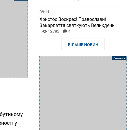
08:11
Христос Воскрес! Православні
Закарпаття святкують Великдень
12793
4
БІЛЬШЕ НОВИН
йбутньому
ності у