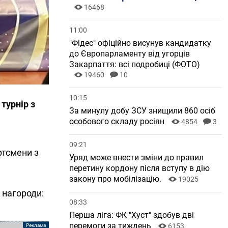
16468
11:00
"Фідес" офіційно висунув кандидатку
до Європарламенту від угорців
Закарпаття: всі подробиці (ФОТО)
19460
10
10:15
 турнір з
За минулу добу ЗСУ знищили 860 осіб
особового складу росіян
4854
3
09:21
ртсмени з
Уряд може внести зміни до правил
перетину кордону після вступу в дію
закону про мобілізацію.
19025
 нагороди:
08:33
Перша ліга: ФК "Хуст" здобув дві
перемоги за тиждень
6153