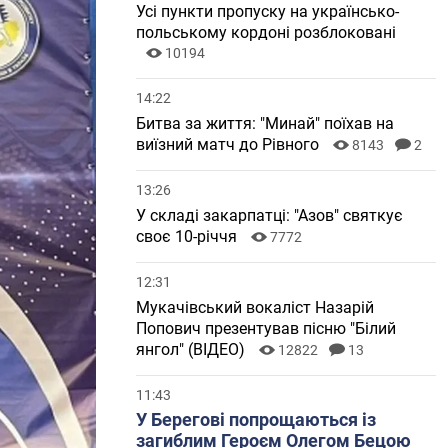
Усі пункти пропуску на українсько-
польському кордоні розблоковані
10194
14:22
Битва за життя: "Минай" поїхав на
виїзний матч до Рівного
8143
2
13:26
У складі закарпатці: "Азов" святкує
своє 10-річчя
7772
12:31
Мукачівський вокаліст Назарій
Попович презентував пісню "Білий
янгол" (ВІДЕО)
12822
13
11:43
У Берегові попрощаються із
загиблим Героєм Олегом Бецою