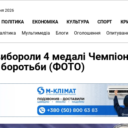
пня 2026
ПОЛІТИКА
ЕКОНОМІКА
КУЛЬТУРА
СПОРТ
КР
алітика
Мультимедіа
Блоги
Оголошення
Опитуван
ибороли 4 медалі Чемпіо
ї боротьби (ФОТО)