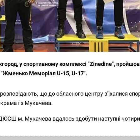
жгород, у спортивному комплексі "Zinedine", пройшов
 "Жменько Меморіал U-15, U-17".
 розповідають, що до обласного центру з’їхалися спо
зокрема і з Мукачева.
ДЮСШ м. Мукачева вдалось здобути наступні чотири