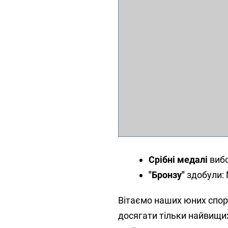
Срібні медалі
вибо
"Бронзу"
здобули:
Вітаємо наших юних спорт
досягати тільки найвищих