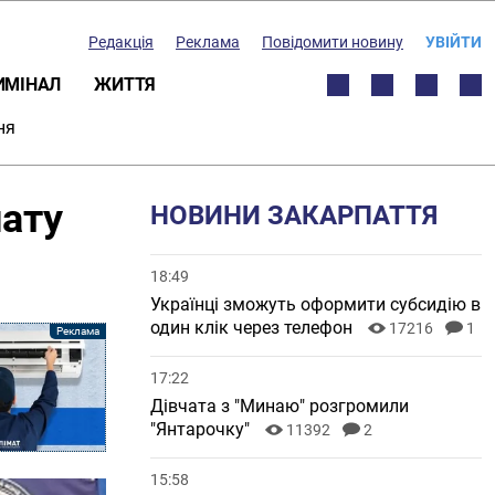
Редакція
Реклама
Повідомити новину
УВІЙТИ
ИМІНАЛ
ЖИТТЯ
ня
нату
НОВИНИ ЗАКАРПАТТЯ
18:49
Українці зможуть оформити субсидію в
один клік через телефон
17216
1
17:22
Дівчата з "Минаю" розгромили
"Янтарочку"
11392
2
15:58