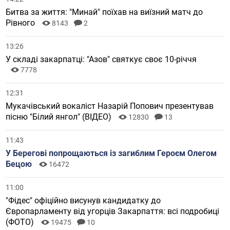
Битва за життя: "Минай" поїхав на виїзний матч до
Рівного
8143
2
13:26
У складі закарпатці: "Азов" святкує своє 10-річчя
7778
12:31
Мукачівський вокаліст Назарій Попович презентував
пісню "Білий янгол" (ВІДЕО)
12830
13
11:43
У Берегові попрощаються із загиблим Героєм Олегом
Бецою
16472
11:00
"Фідес" офіційно висунув кандидатку до
Європарламенту від угорців Закарпаття: всі подробиці
(ФОТО)
19475
10