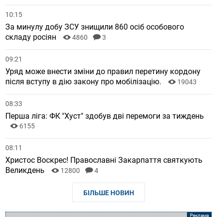
10:15
За минулу добу ЗСУ знищили 860 осіб особового
складу росіян
4860
3
09:21
Уряд може внести зміни до правил перетину кордону
після вступу в дію закону про мобілізацію.
19043
08:33
Перша ліга: ФК "Хуст" здобув дві перемоги за тиждень
6155
08:11
Христос Воскрес! Православні Закарпаття святкують
Великдень
12800
4
БІЛЬШЕ НОВИН