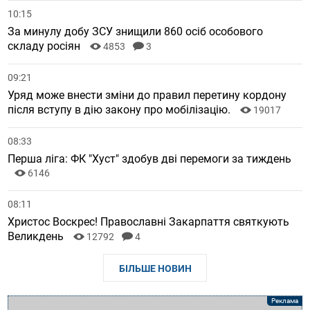
10:15
За минулу добу ЗСУ знищили 860 осіб особового
складу росіян
4853
3
09:21
Уряд може внести зміни до правил перетину кордону
після вступу в дію закону про мобілізацію.
19017
08:33
Перша ліга: ФК "Хуст" здобув дві перемоги за тиждень
6146
08:11
Христос Воскрес! Православні Закарпаття святкують
Великдень
12792
4
БІЛЬШЕ НОВИН