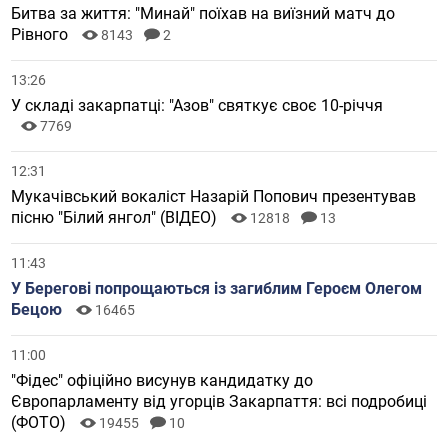
Битва за життя: "Минай" поїхав на виїзний матч до
Рівного
8143
2
13:26
У складі закарпатці: "Азов" святкує своє 10-річчя
7769
12:31
Мукачівський вокаліст Назарій Попович презентував
пісню "Білий янгол" (ВІДЕО)
12818
13
11:43
У Берегові попрощаються із загиблим Героєм Олегом
Бецою
16465
11:00
"Фідес" офіційно висунув кандидатку до
Європарламенту від угорців Закарпаття: всі подробиці
(ФОТО)
19455
10