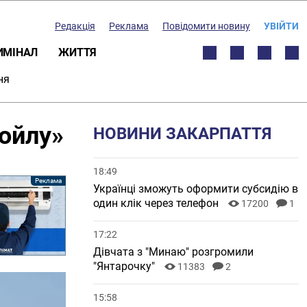
Редакція
Реклама
Повідомити новину
УВІЙТИ
ИМІНАЛ
ЖИТТЯ
ня
койлу»
НОВИНИ ЗАКАРПАТТЯ
18:49
Українці зможуть оформити субсидію в
один клік через телефон
17200
1
17:22
Дівчата з "Минаю" розгромили
"Янтарочку"
11383
2
15:58