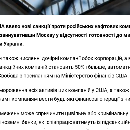
А ввело нові санкції проти російських нафтових ком
 звинувативши Москву у відсутності готовності до м
и України.
також численні дочірні компанії обох корпорацій, а в
санкційних компаній становить 50% і більше, автомат
Свобода з посиланням на Міністерство фінансів США.
мороження всіх активів цих компаній у США, а також
 і компаніям вести будь-які фінансові операції з н
межень може спричинити цивільну або кримінальну
а іноземні банки, які співпрацюватимуть із підсанкці