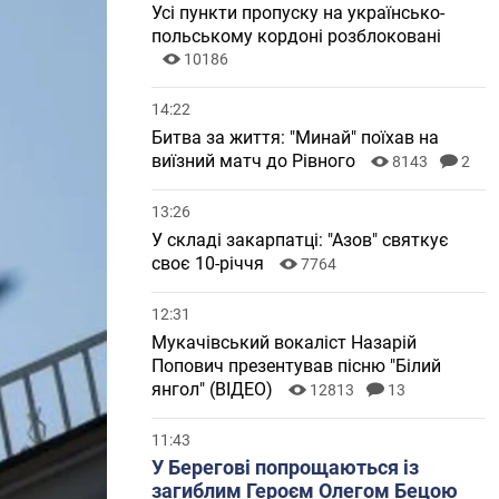
Усі пункти пропуску на українсько-
польському кордоні розблоковані
10186
14:22
Битва за життя: "Минай" поїхав на
виїзний матч до Рівного
8143
2
13:26
У складі закарпатці: "Азов" святкує
своє 10-річчя
7764
12:31
Мукачівський вокаліст Назарій
Попович презентував пісню "Білий
янгол" (ВІДЕО)
12813
13
11:43
У Берегові попрощаються із
загиблим Героєм Олегом Бецою