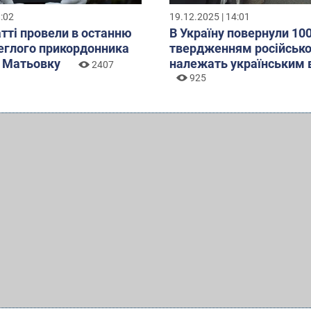
8:02
19.12.2025 | 14:01
тті провели в останню
В Україну повернули 1003
еглого прикордонника
твердженням російсько
 Матьовку
належать українським 
2407
925