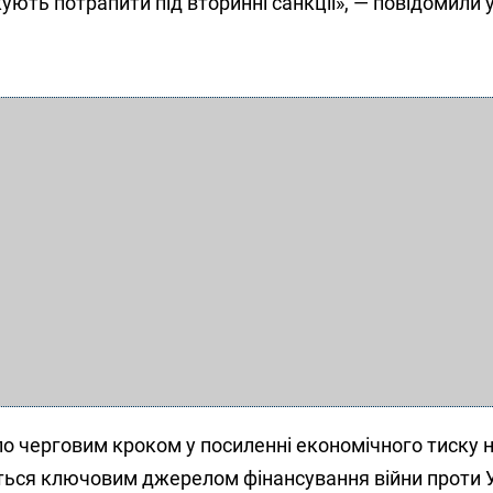
ують потрапити під вторинні санкції», — повідомили у
о черговим кроком у посиленні економічного тиску н
ться ключовим джерелом фінансування війни проти У