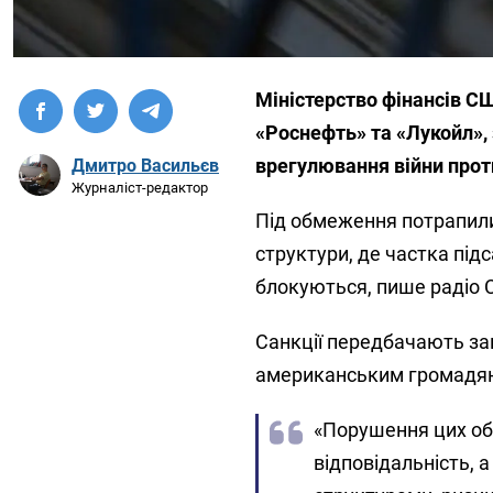
Міністерство фінансів СШ
«Роснефть» та «Лукойл»,
врегулювання війни прот
Дмитро Васильєв
Журналіст-редактор
Під обмеження потрапили 
структури, де частка під
блокуються, пише радіо 
Санкції передбачають за
американським громадянам
«Порушення цих об
відповідальність, 