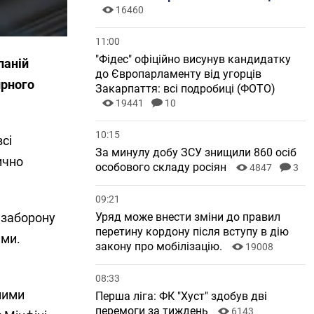
16460
11:00
"Фідес" офіційно висунув кандидатку
паній
до Європарламенту від угорців
ирного
Закарпаття: всі подробиці (ФОТО)
19441
10
10:15
сі
За минулу добу ЗСУ знищили 860 осіб
ично
особового складу росіян
4847
3
09:21
Уряд може внести зміни до правил
 заборону
перетину кордону після вступу в дію
ими.
закону про мобілізацію.
19008
08:33
йними
Перша ліга: ФК "Хуст" здобув дві
перемоги за тиждень
6143