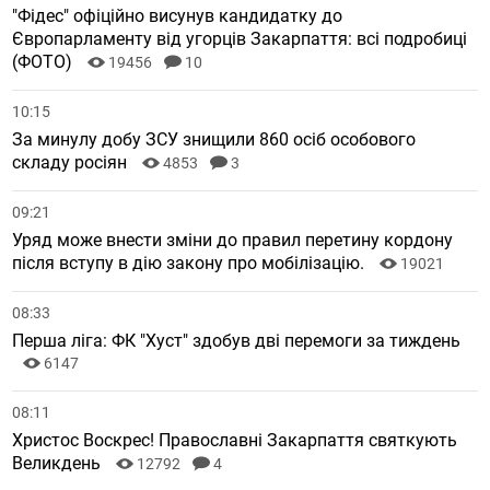
"Фідес" офіційно висунув кандидатку до
Європарламенту від угорців Закарпаття: всі подробиці
(ФОТО)
19456
10
10:15
За минулу добу ЗСУ знищили 860 осіб особового
складу росіян
4853
3
09:21
Уряд може внести зміни до правил перетину кордону
після вступу в дію закону про мобілізацію.
19021
08:33
Перша ліга: ФК "Хуст" здобув дві перемоги за тиждень
6147
08:11
Христос Воскрес! Православні Закарпаття святкують
Великдень
12792
4