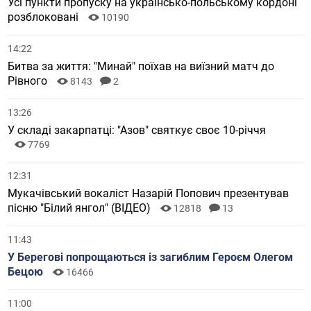
Усі пункти пропуску на українсько-польському кордоні
розблоковані
10190
14:22
Битва за життя: "Минай" поїхав на виїзний матч до
Рівного
8143
2
13:26
У складі закарпатці: "Азов" святкує своє 10-річчя
7769
12:31
Мукачівський вокаліст Назарій Попович презентував
пісню "Білий янгол" (ВІДЕО)
12818
13
11:43
У Берегові попрощаються із загиблим Героєм Олегом
Бецою
16466
11:00