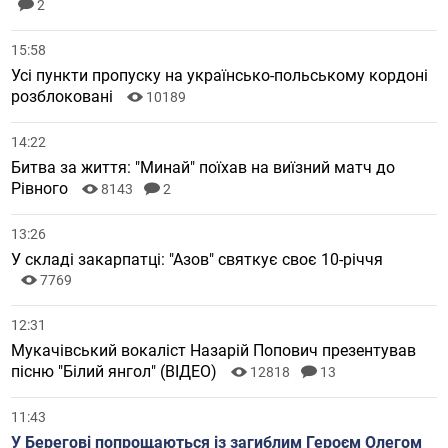
2
15:58
Усі пункти пропуску на українсько-польському кордоні
розблоковані
10189
14:22
Битва за життя: "Минай" поїхав на виїзний матч до
Рівного
8143
2
13:26
У складі закарпатці: "Азов" святкує своє 10-річчя
7769
12:31
Мукачівський вокаліст Назарій Попович презентував
пісню "Білий янгол" (ВІДЕО)
12818
13
11:43
У Берегові попрощаються із загиблим Героєм Олегом