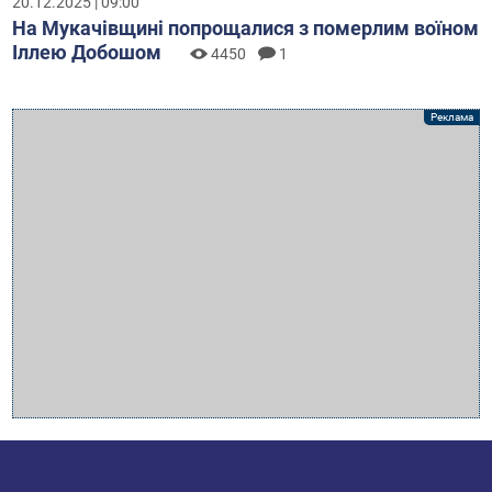
20.12.2025 | 09:00
На Мукачівщині попрощалися з померлим воїном
Іллею Добошом
4450
1