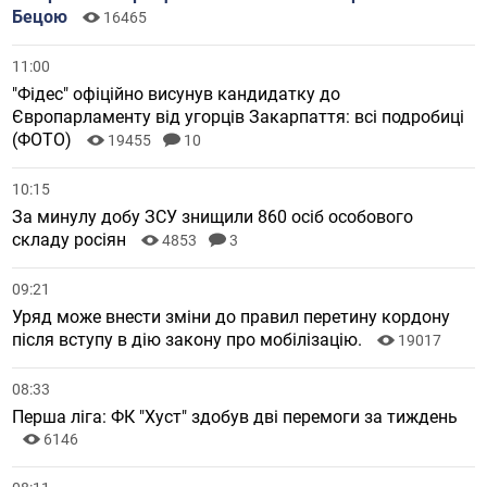
Бецою
16465
11:00
"Фідес" офіційно висунув кандидатку до
Європарламенту від угорців Закарпаття: всі подробиці
(ФОТО)
19455
10
10:15
За минулу добу ЗСУ знищили 860 осіб особового
складу росіян
4853
3
09:21
Уряд може внести зміни до правил перетину кордону
після вступу в дію закону про мобілізацію.
19017
08:33
Перша ліга: ФК "Хуст" здобув дві перемоги за тиждень
6146