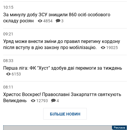
10:15
За минулу добу ЗСУ знищили 860 осіб особового
складу росіян
4854
3
09:21
Уряд може внести зміни до правил перетину кордону
після вступу в дію закону про мобілізацію.
19025
08:33
Перша ліга: ФК "Хуст" здобув дві перемоги за тиждень
6153
08:11
Христос Воскрес! Православні Закарпаття святкують
Великдень
12793
4
БІЛЬШЕ НОВИН