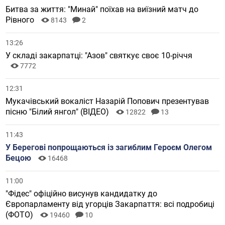
Битва за життя: "Минай" поїхав на виїзний матч до
Рівного
8143
2
13:26
У складі закарпатці: "Азов" святкує своє 10-річчя
7772
12:31
Мукачівський вокаліст Назарій Попович презентував
пісню "Білий янгол" (ВІДЕО)
12822
13
11:43
У Берегові попрощаються із загиблим Героєм Олегом
Бецою
16468
11:00
"Фідес" офіційно висунув кандидатку до
Європарламенту від угорців Закарпаття: всі подробиці
(ФОТО)
19460
10