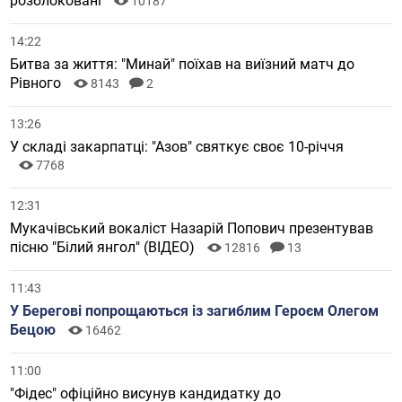
розблоковані
10187
14:22
Битва за життя: "Минай" поїхав на виїзний матч до
Рівного
8143
2
13:26
У складі закарпатці: "Азов" святкує своє 10-річчя
7768
12:31
Мукачівський вокаліст Назарій Попович презентував
пісню "Білий янгол" (ВІДЕО)
12816
13
11:43
У Берегові попрощаються із загиблим Героєм Олегом
Бецою
16462
11:00
"Фідес" офіційно висунув кандидатку до