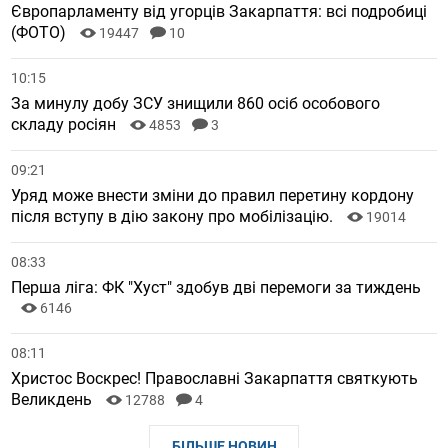
Європарламенту від угорців Закарпаття: всі подробиці
(ФОТО)
19447
10
10:15
За минулу добу ЗСУ знищили 860 осіб особового
складу росіян
4853
3
09:21
Уряд може внести зміни до правил перетину кордону
після вступу в дію закону про мобілізацію.
19014
08:33
Перша ліга: ФК "Хуст" здобув дві перемоги за тиждень
6146
08:11
Христос Воскрес! Православні Закарпаття святкують
Великдень
12788
4
БІЛЬШЕ НОВИН