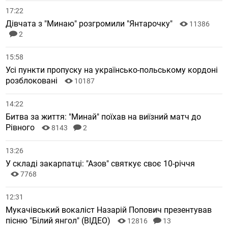
17:22
Дівчата з "Минаю" розгромили "Янтарочку"
11386
2
15:58
Усі пункти пропуску на українсько-польському кордоні
розблоковані
10187
14:22
Битва за життя: "Минай" поїхав на виїзний матч до
Рівного
8143
2
13:26
У складі закарпатці: "Азов" святкує своє 10-річчя
7768
12:31
Мукачівський вокаліст Назарій Попович презентував
пісню "Білий янгол" (ВІДЕО)
12816
13