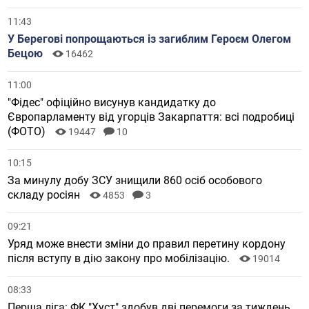
11:43
У Берегові попрощаються із загиблим Героєм Олегом
Бецою
16462
11:00
"Фідес" офіційно висунув кандидатку до
Європарламенту від угорців Закарпаття: всі подробиці
(ФОТО)
19447
10
10:15
За минулу добу ЗСУ знищили 860 осіб особового
складу росіян
4853
3
09:21
Уряд може внести зміни до правил перетину кордону
після вступу в дію закону про мобілізацію.
19014
08:33
Перша ліга: ФК "Хуст" здобув дві перемоги за тиждень