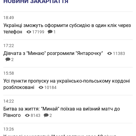
НОВИНИ ЗАКАРПАТТЯ
18:49
Українці зможуть оформити субсидію в один клік через
телефон
17199
1
17:22
Дівчата з "Минаю" розгромили "Янтарочку"
11383
2
15:58
Усі пункти пропуску на українсько-польському кордоні
розблоковані
10184
14:22
Битва за життя: "Минай" поїхав на виїзний матч до
Рівного
8143
2
13:26