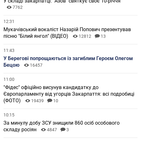
У складі закарпатці: "Азов" святкує своє 10-річчя
7762
12:31
Мукачівський вокаліст Назарій Попович презентував
пісню "Білий янгол" (ВІДЕО)
12812
13
11:43
У Берегові попрощаються із загиблим Героєм Олегом
Бецою
16457
11:00
"Фідес" офіційно висунув кандидатку до
Європарламенту від угорців Закарпаття: всі подробиці
(ФОТО)
19439
10
10:15
За минулу добу ЗСУ знищили 860 осіб особового
складу росіян
4847
3