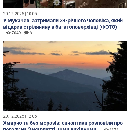
20.12.2025 | 10:05
У Мукачеві затримали 34-річного чоловіка, який
відкрив стрілянину в багатоповерхівці (ФОТО)
7049
6
20.12.2025 | 12:06
Хмарно та без морозів: синоптики розповіли про
погоду на Закарпатті цими вихідними
1371