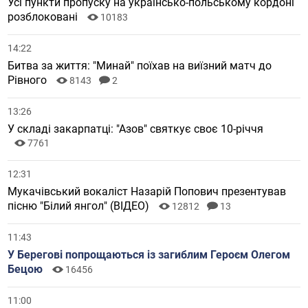
Усі пункти пропуску на українсько-польському кордоні
розблоковані
10183
14:22
Битва за життя: "Минай" поїхав на виїзний матч до
Рівного
8143
2
13:26
У складі закарпатці: "Азов" святкує своє 10-річчя
7761
12:31
Мукачівський вокаліст Назарій Попович презентував
пісню "Білий янгол" (ВІДЕО)
12812
13
11:43
У Берегові попрощаються із загиблим Героєм Олегом
Бецою
16456
11:00