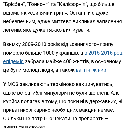
"Брісбен", "Гонконг" та "Каліфорнія", що більше
відома як «свинячий грип». Останній є дуже
небезпечним, адже миттєво викликає запалення
легенів, яке дуже тяжко вилікувати.
Взимку 2009-2010 років від «свинячого» грипу
померло більше 1000 українців, а
в 2015-2016 році
епідемія
забрала майже 400 життів, в основному
це були молоді люди, а також
вагітні жінки
.
У МОЗ закликають терміново вакцинуватись,
адже всі загиблі минулоріч не були щеплені. Але
курйоз полягає в тому, що поки ні в державних, ні
приватних лікарнях необхідних вакцин немає.
Скільки ще потрібно чекати на препарати –
дивіться в сюжеті.