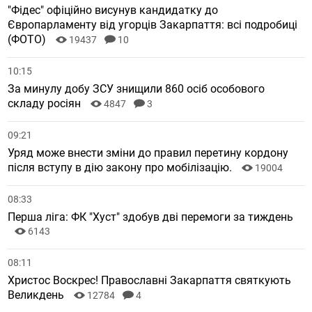
"Фідес" офіційно висунув кандидатку до
Європарламенту від угорців Закарпаття: всі подробиці
(ФОТО)
19437
10
10:15
За минулу добу ЗСУ знищили 860 осіб особового
складу росіян
4847
3
09:21
Уряд може внести зміни до правил перетину кордону
після вступу в дію закону про мобілізацію.
19004
08:33
Перша ліга: ФК "Хуст" здобув дві перемоги за тиждень
6143
08:11
Христос Воскрес! Православні Закарпаття святкують
Великдень
12784
4