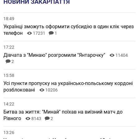
НОВИНИ ЗАКАРПАТТЯ
18:49
Українці зможуть оформити субсидію в один клік через
телефон
17231
1
17:22
Дівчата з "Минаю" розгромили "Янтарочку"
11404
2
15:58
Усі пункти пропуску на українсько-польському кордоні
розблоковані
10206
14:22
Битва за життя: "Минай" поїхав на виїзний матч до
Рівного
8143
2
13:26