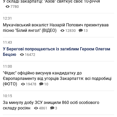
У складі закарпатці: "Азов" святкує своє 10-річчя
7780
12:31
Мукачівський вокаліст Назарій Попович презентував
пісню "Білий янгол" (ВІДЕО)
12830
13
11:43
У Берегові попрощаються із загиблим Героєм Олегом
Бецою
16472
11:00
"Фідес" офіційно висунув кандидатку до
Європарламенту від угорців Закарпаття: всі подробиці
(ФОТО)
19478
10
10:15
За минулу добу ЗСУ знищили 860 осіб особового
складу росіян
4861
3