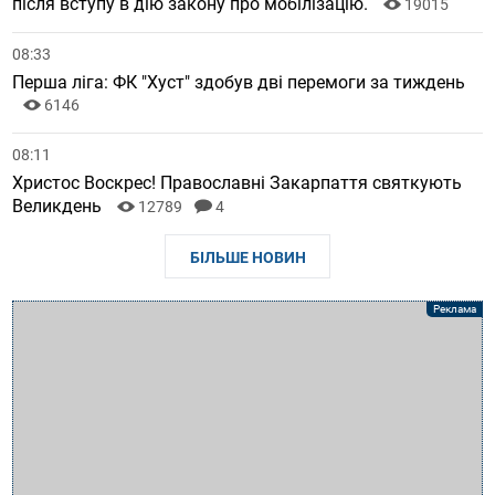
після вступу в дію закону про мобілізацію.
19015
08:33
Перша ліга: ФК "Хуст" здобув дві перемоги за тиждень
6146
08:11
Христос Воскрес! Православні Закарпаття святкують
Великдень
12789
4
БІЛЬШЕ НОВИН