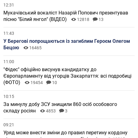
12:31
Мукачівський вокаліст Назарій Попович презентував
пісню "Білий янгол" (ВІДЕО)
12818
13
11:43
У Берегові попрощаються із загиблим Героєм Олегом
Бецою
16465
11:00
"Фідес" офіційно висунув кандидатку до
Європарламенту від угорців Закарпаття: всі подробиці
(ФОТО)
19454
10
10:15
За минулу добу ЗСУ знищили 860 осіб особового
складу росіян
4853
3
09:21
Уряд може внести зміни до правил перетину кордону