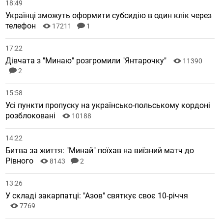
18:49
Українці зможуть оформити субсидію в один клік через
телефон
17211
1
17:22
Дівчата з "Минаю" розгромили "Янтарочку"
11390
2
15:58
Усі пункти пропуску на українсько-польському кордоні
розблоковані
10188
14:22
Битва за життя: "Минай" поїхав на виїзний матч до
Рівного
8143
2
13:26
У складі закарпатці: "Азов" святкує своє 10-річчя
7769