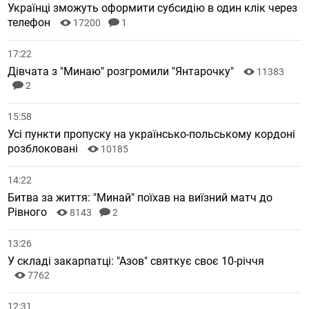
Українці зможуть оформити субсидію в один клік через
телефон
17200
1
17:22
Дівчата з "Минаю" розгромили "Янтарочку"
11383
2
15:58
Усі пункти пропуску на українсько-польському кордоні
розблоковані
10185
14:22
Битва за життя: "Минай" поїхав на виїзний матч до
Рівного
8143
2
13:26
У складі закарпатці: "Азов" святкує своє 10-річчя
7762
12:31