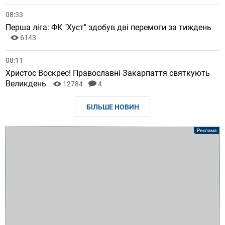
08:33
Перша ліга: ФК "Хуст" здобув дві перемоги за тиждень
6143
08:11
Христос Воскрес! Православні Закарпаття святкують
Великдень
12784
4
БІЛЬШЕ НОВИН