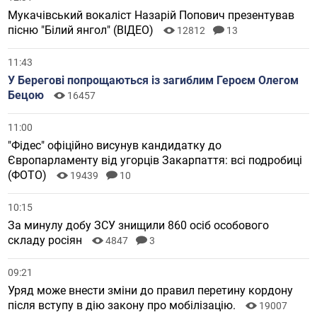
Мукачівський вокаліст Назарій Попович презентував
пісню "Білий янгол" (ВІДЕО)
12812
13
11:43
У Берегові попрощаються із загиблим Героєм Олегом
Бецою
16457
11:00
"Фідес" офіційно висунув кандидатку до
Європарламенту від угорців Закарпаття: всі подробиці
(ФОТО)
19439
10
10:15
За минулу добу ЗСУ знищили 860 осіб особового
складу росіян
4847
3
09:21
Уряд може внести зміни до правил перетину кордону
після вступу в дію закону про мобілізацію.
19007