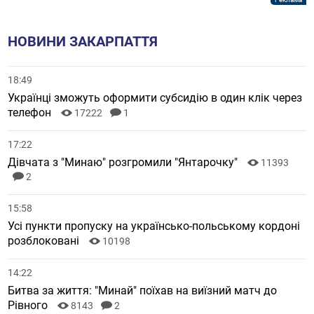
НОВИНИ ЗАКАРПАТТЯ
18:49
Українці зможуть оформити субсидію в один клік через
телефон
17222
1
17:22
Дівчата з "Минаю" розгромили "Янтарочку"
11393
2
15:58
Усі пункти пропуску на українсько-польському кордоні
розблоковані
10198
14:22
Битва за життя: "Минай" поїхав на виїзний матч до
Рівного
8143
2