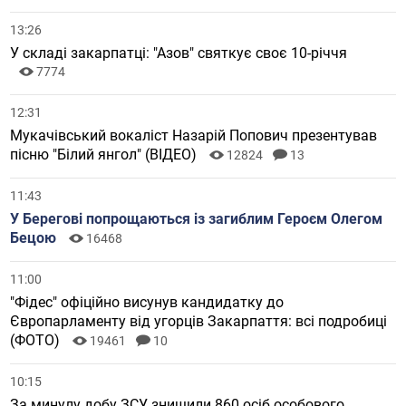
13:26
У складі закарпатці: "Азов" святкує своє 10-річчя
7774
12:31
Мукачівський вокаліст Назарій Попович презентував
пісню "Білий янгол" (ВІДЕО)
12824
13
11:43
У Берегові попрощаються із загиблим Героєм Олегом
Бецою
16468
11:00
"Фідес" офіційно висунув кандидатку до
Європарламенту від угорців Закарпаття: всі подробиці
(ФОТО)
19461
10
10:15
За минулу добу ЗСУ знищили 860 осіб особового