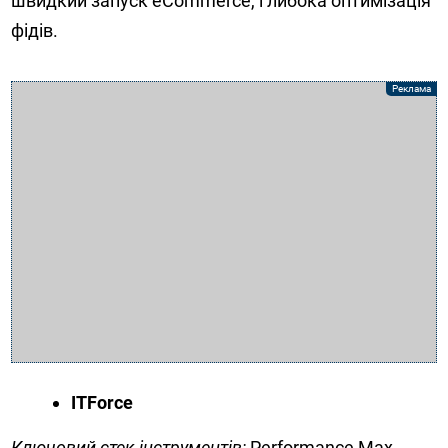
швидкий запуск eCommerce, глибока оптимізація
фідів.
ITForce
Ключовий стек інструментів:
Performance Max,