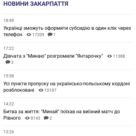
НОВИНИ ЗАКАРПАТТЯ
18:49
Українці зможуть оформити субсидію в один клік через
телефон
17209
1
17:22
Дівчата з "Минаю" розгромили "Янтарочку"
11388
2
15:58
Усі пункти пропуску на українсько-польському кордоні
розблоковані
10187
14:22
Битва за життя: "Минай" поїхав на виїзний матч до
Рівного
8143
2
13:26