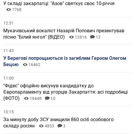
У складі закарпатці: "Азов" святкує своє 10-річчя
7768
12:31
Мукачівський вокаліст Назарій Попович презентував
пісню "Білий янгол" (ВІДЕО)
12816
13
11:43
У Берегові попрощаються із загиблим Героєм Олегом
Бецою
16462
11:00
"Фідес" офіційно висунув кандидатку до
Європарламенту від угорців Закарпаття: всі подробиці
(ФОТО)
19448
10
10:15
За минулу добу ЗСУ знищили 860 осіб особового
складу росіян
4853
3