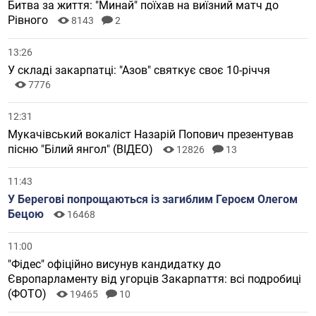
Битва за життя: "Минай" поїхав на виїзний матч до
Рівного
8143
2
13:26
У складі закарпатці: "Азов" святкує своє 10-річчя
7776
12:31
Мукачівський вокаліст Назарій Попович презентував
пісню "Білий янгол" (ВІДЕО)
12826
13
11:43
У Берегові попрощаються із загиблим Героєм Олегом
Бецою
16468
11:00
"Фідес" офіційно висунув кандидатку до
Європарламенту від угорців Закарпаття: всі подробиці
(ФОТО)
19465
10