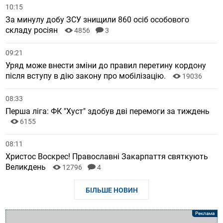
10:15
За минулу добу ЗСУ знищили 860 осіб особового
складу росіян
4856
3
09:21
Уряд може внести зміни до правил перетину кордону
після вступу в дію закону про мобілізацію.
19036
08:33
Перша ліга: ФК "Хуст" здобув дві перемоги за тиждень
6155
08:11
Христос Воскрес! Православні Закарпаття святкують
Великдень
12796
4
БІЛЬШЕ НОВИН