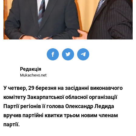
Редакція
Mukachevo.net
У четвер, 29 березня на засіданні виконавчого
комітету Закарпатської обласної організації
Партії регіонів її голова Олександр Ледида
вручив партійні квитки трьом новим членам
партії.