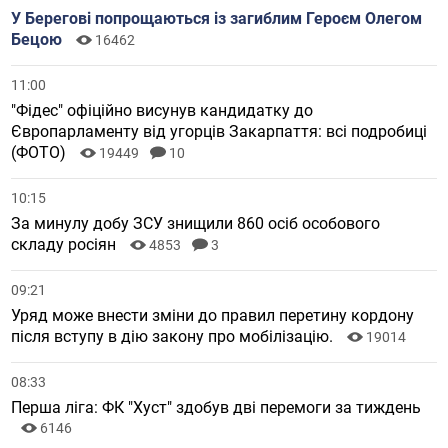
У Берегові попрощаються із загиблим Героєм Олегом
Бецою
16462
11:00
"Фідес" офіційно висунув кандидатку до
Європарламенту від угорців Закарпаття: всі подробиці
(ФОТО)
19449
10
10:15
За минулу добу ЗСУ знищили 860 осіб особового
складу росіян
4853
3
09:21
Уряд може внести зміни до правил перетину кордону
після вступу в дію закону про мобілізацію.
19014
08:33
Перша ліга: ФК "Хуст" здобув дві перемоги за тиждень
6146