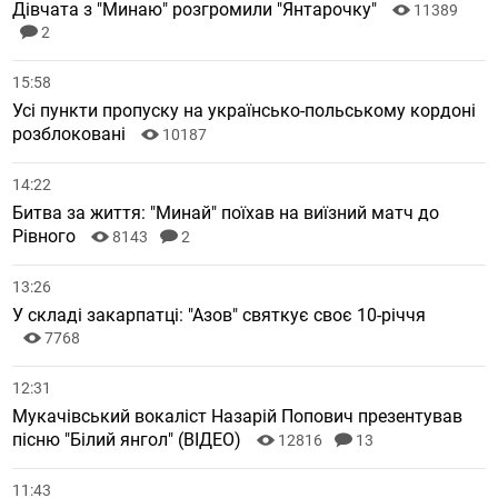
Дівчата з "Минаю" розгромили "Янтарочку"
11389
2
15:58
Усі пункти пропуску на українсько-польському кордоні
розблоковані
10187
14:22
Битва за життя: "Минай" поїхав на виїзний матч до
Рівного
8143
2
13:26
У складі закарпатці: "Азов" святкує своє 10-річчя
7768
12:31
Мукачівський вокаліст Назарій Попович презентував
пісню "Білий янгол" (ВІДЕО)
12816
13
11:43