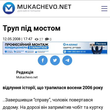
Труп під мостом
12.05.2008 | 17:47
27
0
Редакція
Mukachevo.net
відлуння історії, що трапилася восени 2006 року
..Завершивши “справу”, чоловік повертався
додому. На дорозі він запримітив чобіт та куртку