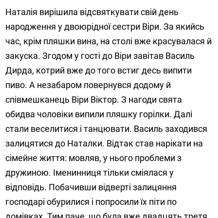
Наталія вирішила відсвяткувати свій день
народження у двоюрідної сестри Віри. За якийсь
час, крім пляшки вина, на столі вже красувалася й
закуска. Згодом у гості до Віри завітав Василь
Дирда, котрий вже до того встиг десь випити
пиво. А незабаром повернувся додому й
співмешканець Віри Віктор. З нагоди свята
обидва чоловіки випили пляшку горілки. Далі
стали веселитися і танцювати. Василь заходився
залицятися до Наталки. Відтак став нарікати на
сімейне життя: мовляв, у нього проблеми з
дружиною. Іменинниця тільки сміялася у
відповідь. Побачивши відверті залицяння
господарі обурилися і попросили їх піти по
домівках. Тим паче, що була вже двадцять третя