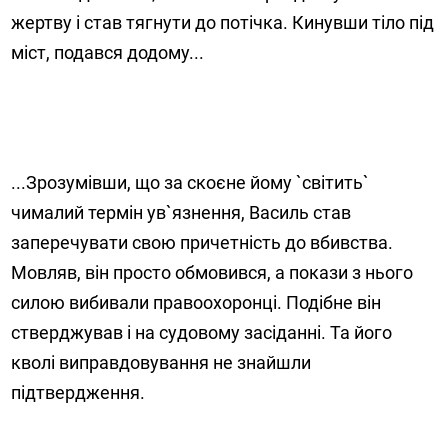
жертву і став тягнути до потічка. Кинувши тіло під
міст, подався додому...
...Зрозумівши, що за скоєне йому `світить`
чималий термін ув`язнення, Василь став
заперечувати свою причетність до вбивства.
Мовляв, він просто обмовився, а покази з нього
силою вибивали правоохоронці. Подібне він
стверджував і на судовому засіданні. Та його
кволі виправдовування не знайшли
підтвердження.