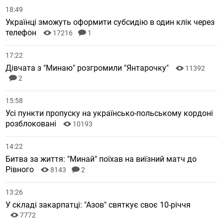
18:49
Українці зможуть оформити субсидію в один клік через
телефон
17216
1
17:22
Дівчата з "Минаю" розгромили "Янтарочку"
11392
2
15:58
Усі пункти пропуску на українсько-польському кордоні
розблоковані
10193
14:22
Битва за життя: "Минай" поїхав на виїзний матч до
Рівного
8143
2
13:26
У складі закарпатці: "Азов" святкує своє 10-річчя
7772