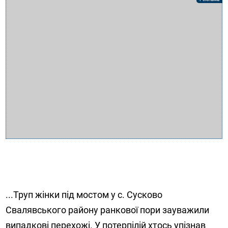
...Труп жінки під мостом у с. Сусково
Свалявського району ранкової пори зауважили
випадкові перехожі. У потерпілій хтось упізнав