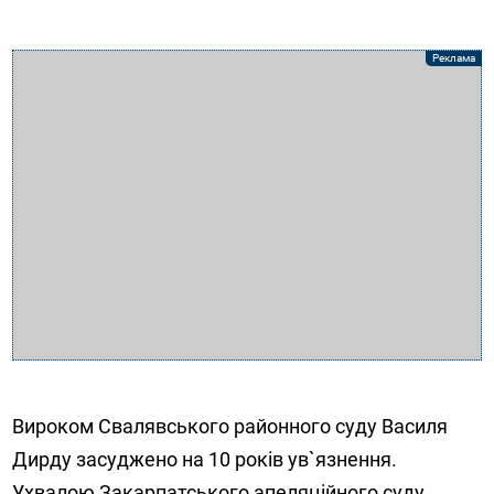
Вироком Свалявського районного суду Василя
Дирду засуджено на 10 років ув`язнення.
Ухвалою Закарпатського апеляційного суду