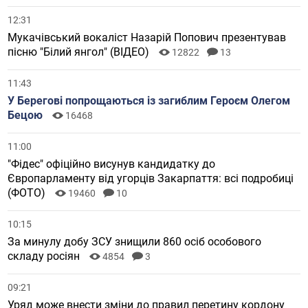
12:31
Мукачівський вокаліст Назарій Попович презентував
пісню "Білий янгол" (ВІДЕО)
12822
13
11:43
У Берегові попрощаються із загиблим Героєм Олегом
Бецою
16468
11:00
"Фідес" офіційно висунув кандидатку до
Європарламенту від угорців Закарпаття: всі подробиці
(ФОТО)
19460
10
10:15
За минулу добу ЗСУ знищили 860 осіб особового
складу росіян
4854
3
09:21
Уряд може внести зміни до правил перетину кордону