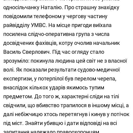
односільчанку Наталію. Про страшну знахідку
повідомили телефоном у чергову частину
райвідділу УМВС. На місце пригоди виїхала
посилена слідчо-оперативна група з числа
досвідчених фахівців, котру очолив начальник
Василь Сверлович. Під час огляду стало
зрозуміло: покинула людина цей світ не з власної
волі. Як показали результати судово-медичної
експертизи, у потерпілої був перелом черепа,
внаслідок кількох ударів якимось тупим
предметом. До того ж, характерні сліди на тілі
свідчили, що вбивство трапилося в іншому місці, а
далі небіжчицю хтось перетягнув і кинув у потічок
під міст. Знайти убивцю і дати відповіді на всі
запитання належало правоохоронцям.