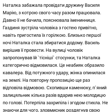
Наталка забажала провідати дружину Василя
Марію, з котрою свого часу разом працювала.
Давно її не бачила, пояснювала іменинниця.
Газдиня зустріла чоловіка з гостею привітно,
навіть пригостила їх горілкою. Близько першої
ночі Наталка стала збиратися додому. Василь
вирішив її провести. На вулиці чоловік
запропонував їй `тісніші` стосунки, та Наталка
категорично відмовилася. Це неабияк образило
кавалера. Від потужного удару, жінка опинилася
на землі. На повторну пропозицію ще раз
відповіла відмовою. Схопивши каменюку, п`яний
залицяльник кілька разів вдарив нею молодицю
по голові. Потерпіла захрипіла і згодом стихла. Не
знаючи для чого, зловмисник роздягнув свою