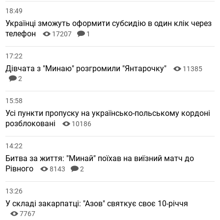
18:49
Українці зможуть оформити субсидію в один клік через
телефон
17207
1
17:22
Дівчата з "Минаю" розгромили "Янтарочку"
11385
2
15:58
Усі пункти пропуску на українсько-польському кордоні
розблоковані
10186
14:22
Битва за життя: "Минай" поїхав на виїзний матч до
Рівного
8143
2
13:26
У складі закарпатці: "Азов" святкує своє 10-річчя
7767