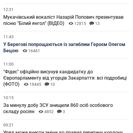
12:31
Мукачівський вокаліст Назарій Попович презентував
пісню "Білий янгол" (ВІДЕО)
12815
13
11:43
У Берегові попрощаються із загиблим Героєм Олегом
Бецою
16461
11:00
"Фідес" офіційно висунув кандидатку до
Європарламенту від угорців Закарпаття: всі подробиці
(ФОТО)
19445
10
10:15
За минулу добу ЗСУ знищили 860 осіб особового
складу росіян
4852
3
09:21
Уряд може внести зміни до правил перетину кордону