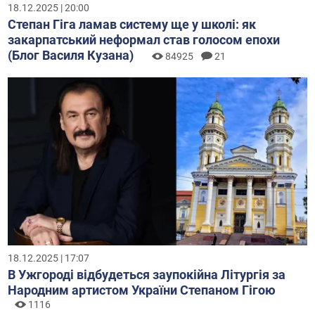
18.12.2025 | 20:00
Степан Гіга ламав систему ще у школі: як
закарпатський неформал став голосом епохи
(Блог Василя Кузана)
84925
21
18.12.2025 | 17:07
В Ужгороді відбудеться заупокійна Літургія за
Народним артистом України Степаном Гігою
1116