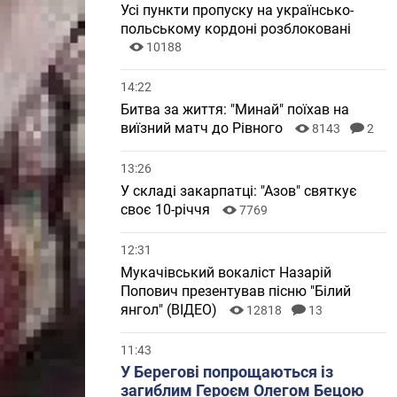
Усі пункти пропуску на українсько-
польському кордоні розблоковані
10188
14:22
Битва за життя: "Минай" поїхав на
виїзний матч до Рівного
8143
2
13:26
У складі закарпатці: "Азов" святкує
своє 10-річчя
7769
12:31
Мукачівський вокаліст Назарій
Попович презентував пісню "Білий
янгол" (ВІДЕО)
12818
13
11:43
У Берегові попрощаються із
загиблим Героєм Олегом Бецою