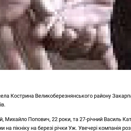
села Кострина Великоберезнянського району Закарп
ів.
й, Михайло Попович, 22 роки,
та
27-річний Василь Ка
и на пікніку на березі річки Уж. Увечері компанія ро