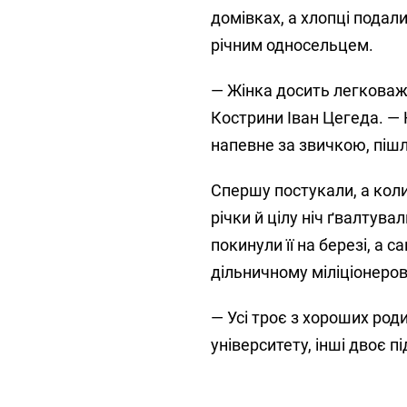
домівках, а хлопці подал
річним односельцем.
— Жінка досить легковаж
Кострини Іван Цегеда. — 
напевне за звичкою, пішл
Спершу постукали, а коли
річки й цілу ніч ґвалтув
покинули її на березі, а 
дільничному міліціонеров
— Усі троє з хороших род
університету, інші двоє 