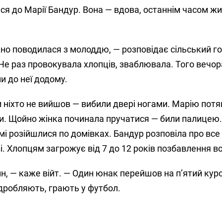
ися до Марії Бандур. Вона — вдова, останнім часом жи
но поводилася з молоддю, — розповідає сільський г
Не раз провокувала хлопців, зваблювала. Того вечор
и до неї додому.
 ніхто не вийшов — вибили двері ногами. Марію потя
али. Щойно жінка починала пручатися — били палицею.
самі розійшлися по домівках. Бандур розповіла про все
і. Хлопцям загрожує від 7 до 12 років позбавлення во
ин, — каже війт. — Один юнак перейшов на п’ятий кур
підробляють, грають у футбол.