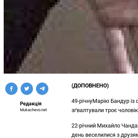
(ДОПОВНЕНО)
49-річну
Марію Бандур
із 
Редакція
зґвалтували троє чоловік
Mukachevo.net
22-річний Михайло Чанда
день веселилися з друзям