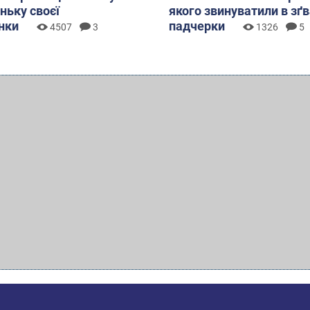
ньку своєї
якого звинуватили в зґ
нки
падчерки
4507
3
1326
5