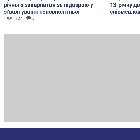
річного закарпатця за підозрою у
13-річну до
зґвалтуванні неповнолітньої
співмешка
1734
3