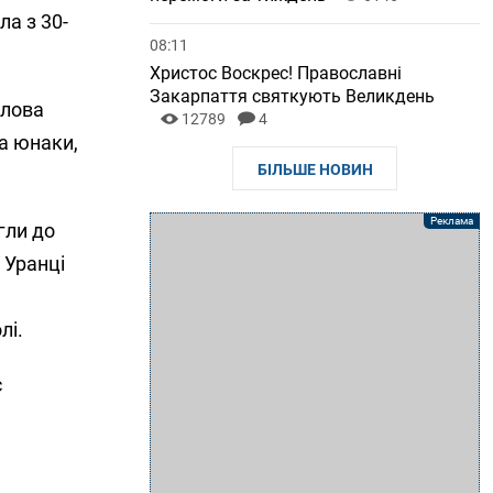
ла з 30-
08:11
Христос Воскрес! Православні
Закарпаття святкують Великдень
олова
12789
4
а юнаки,
БІЛЬШЕ НОВИН
гли до
 Уранці
лі.
с