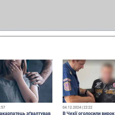
9:57
04.12.2024 | 22:22
закарпатець зґвалтував
В Чехії оголосили вирок