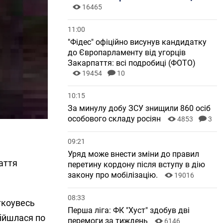
16465
11:00
"Фідес" офіційно висунув кандидатку
до Європарламенту від угорців
Закарпаття: всі подробиці (ФОТО)
19454
10
10:15
За минулу добу ЗСУ знищили 860 осіб
особового складу росіян
4853
3
09:21
Уряд може внести зміни до правил
аття
перетину кордону після вступу в дію
закону про мобілізацію.
19016
08:33
тко
увесь
Перша ліга: ФК "Хуст" здобув дві
зійшлася по
перемоги за тиждень
6146