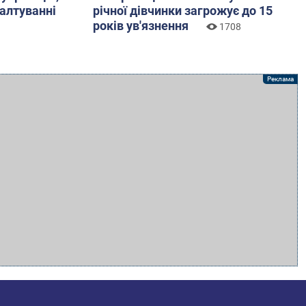
валтуванні
річної дівчинки загрожує до 15
років ув'язнення
1708