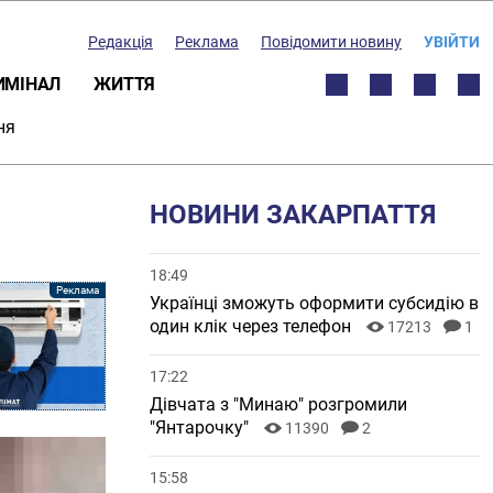
Редакція
Реклама
Повідомити новину
УВІЙТИ
ИМІНАЛ
ЖИТТЯ
ня
НОВИНИ ЗАКАРПАТТЯ
18:49
Українці зможуть оформити субсидію в
один клік через телефон
17213
1
17:22
Дівчата з "Минаю" розгромили
"Янтарочку"
11390
2
15:58