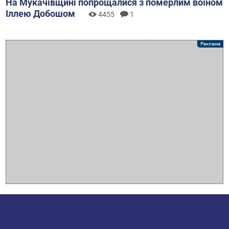
На Мукачівщині попрощалися з померлим воїном
Іллею Добошом
4455
1