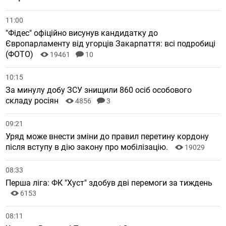
11:00
"Фідес" офіційно висунув кандидатку до
Європарламенту від угорців Закарпаття: всі подробиці
(ФОТО)
19461
10
10:15
За минулу добу ЗСУ знищили 860 осіб особового
складу росіян
4856
3
09:21
Уряд може внести зміни до правил перетину кордону
після вступу в дію закону про мобілізацію.
19029
08:33
Перша ліга: ФК "Хуст" здобув дві перемоги за тиждень
6153
08:11