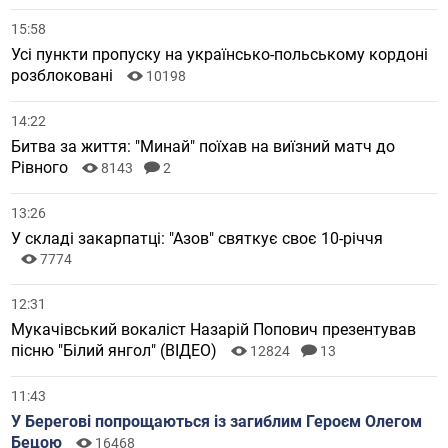
15:58
Усі пункти пропуску на українсько-польському кордоні
розблоковані
10198
14:22
Битва за життя: "Минай" поїхав на виїзний матч до
Рівного
8143
2
13:26
У складі закарпатці: "Азов" святкує своє 10-річчя
7774
12:31
Мукачівський вокаліст Назарій Попович презентував
пісню "Білий янгол" (ВІДЕО)
12824
13
11:43
У Берегові попрощаються із загиблим Героєм Олегом
Бецою
16468