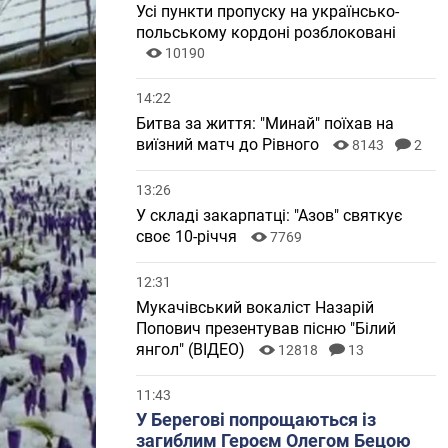
Усі пункти пропуску на українсько-
польському кордоні розблоковані
10190
14:22
Битва за життя: "Минай" поїхав на
виїзний матч до Рівного
8143
2
13:26
У складі закарпатці: "Азов" святкує
своє 10-річчя
7769
12:31
Мукачівський вокаліст Назарій
Попович презентував пісню "Білий
янгол" (ВІДЕО)
12818
13
11:43
У Берегові попрощаються із
загиблим Героєм Олегом Бецою