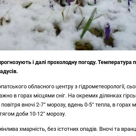
рогнозують і далі прохолодну погоду. Температура п
адусів.
рпатського обласного центру з гідрометеорології, сьо
ажно в горах місцями сніг. На окремих ділянках гірсь
вітря вночі 2-7° морозу, вдень 0-5° тепла, в горах м
отягом доби 10-12° морозу.
інлива хмарність, без істотних опадів. Вночі та вранц