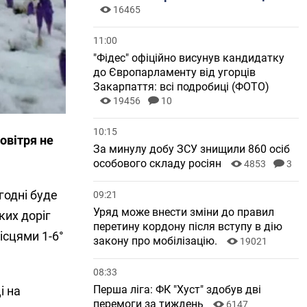
16465
11:00
"Фідес" офіційно висунув кандидатку
до Європарламенту від угорців
Закарпаття: всі подробиці (ФОТО)
19456
10
10:15
овітря не
За минулу добу ЗСУ знищили 860 осіб
особового складу росіян
4853
3
годні буде
09:21
Уряд може внести зміни до правил
ких доріг
перетину кордону після вступу в дію
ісцями 1-6°
закону про мобілізацію.
19021
08:33
Перша ліга: ФК "Хуст" здобув дві
і на
перемоги за тиждень
6147