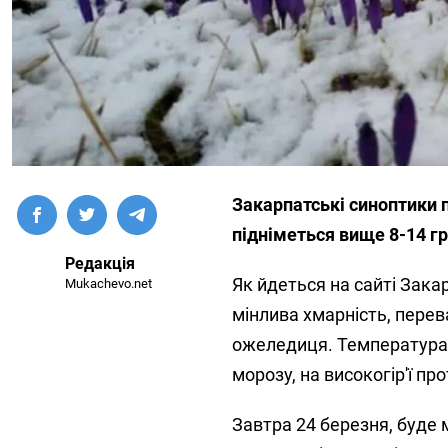
Закарпатські синоптики п
підніметься вище 8-14 гр
Редакція
Як йдеться на сайті Зака
Mukachevo.net
мінлива хмарність, перев
ожеледиця. Температура по
морозу, на високогір'ї пр
Завтра 24 березня, буде м