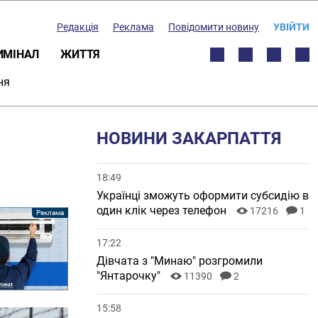
Редакція
Реклама
Повідомити новину
УВІЙТИ
ИМІНАЛ
ЖИТТЯ
ня
НОВИНИ ЗАКАРПАТТЯ
18:49
Українці зможуть оформити субсидію в
один клік через телефон
17216
1
17:22
Дівчата з "Минаю" розгромили
"Янтарочку"
11390
2
15:58