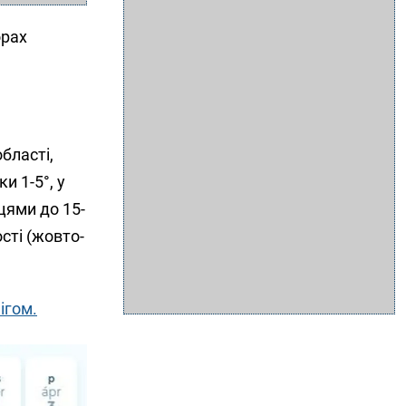
орах
бласті,
и 1-5°, у
сцями до 15-
ості (жовто-
ігом.