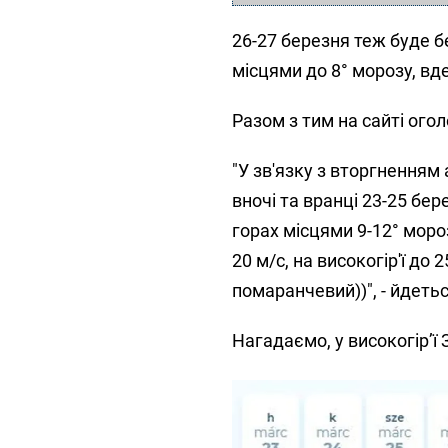
26-27 березня теж буде бе
місцями до 8° морозу, вде
Разом з тим на сайті ог
"У зв'язку з вторгненням 
вночі та вранці 23-25 бер
горах місцями 9-12° мороз
20 м/с, на високогір'ї до
помаранчевий))", - йдетьс
Нагадаємо, у високогір’