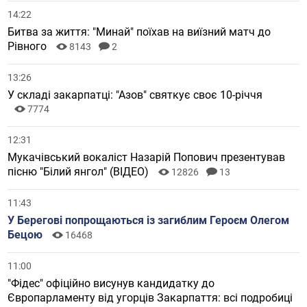
14:22
Битва за життя: "Минай" поїхав на виїзний матч до
Рівного
8143
2
13:26
У складі закарпатці: "Азов" святкує своє 10-річчя
7774
12:31
Мукачівський вокаліст Назарій Попович презентував
пісню "Білий янгол" (ВІДЕО)
12826
13
11:43
У Берегові попрощаються із загиблим Героєм Олегом
Бецою
16468
11:00
"Фідес" офіційно висунув кандидатку до
Європарламенту від угорців Закарпаття: всі подробиці