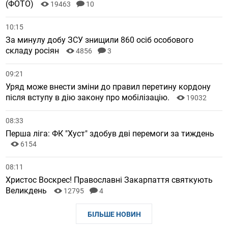
(ФОТО)
19463
10
10:15
За минулу добу ЗСУ знищили 860 осіб особового
складу росіян
4856
3
09:21
Уряд може внести зміни до правил перетину кордону
після вступу в дію закону про мобілізацію.
19032
08:33
Перша ліга: ФК "Хуст" здобув дві перемоги за тиждень
6154
08:11
Христос Воскрес! Православні Закарпаття святкують
Великдень
12795
4
БІЛЬШЕ НОВИН