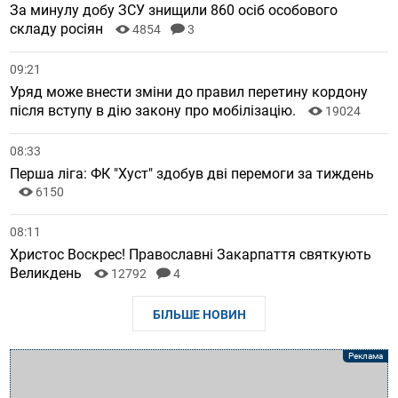
За минулу добу ЗСУ знищили 860 осіб особового
складу росіян
4854
3
09:21
Уряд може внести зміни до правил перетину кордону
після вступу в дію закону про мобілізацію.
19024
08:33
Перша ліга: ФК "Хуст" здобув дві перемоги за тиждень
6150
08:11
Христос Воскрес! Православні Закарпаття святкують
Великдень
12792
4
БІЛЬШЕ НОВИН