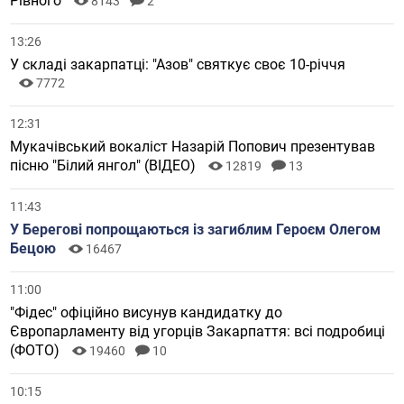
Рівного
8143
2
13:26
У складі закарпатці: "Азов" святкує своє 10-річчя
7772
12:31
Мукачівський вокаліст Назарій Попович презентував
пісню "Білий янгол" (ВІДЕО)
12819
13
11:43
У Берегові попрощаються із загиблим Героєм Олегом
Бецою
16467
11:00
"Фідес" офіційно висунув кандидатку до
Європарламенту від угорців Закарпаття: всі подробиці
(ФОТО)
19460
10
10:15