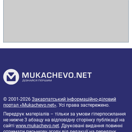
© 2001-2026
Закарпатський інформаційно-діловий
портал «Mukachevo.net»
. Усі права застережено.
Передрук матеріалів – тільки за умови гіперпосилання
не нижче 3 абзацу на відповідну сторінку публікації на
сайті
www.mukachevo.net
. Друковані видання повинні
отримати письмову згоду від редакції на передрук.