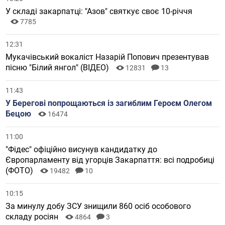
У складі закарпатці: "Азов" святкує своє 10-річчя
7785
12:31
Мукачівський вокаліст Назарій Попович презентував
пісню "Білий янгол" (ВІДЕО)
12831
13
11:43
У Берегові попрощаються із загиблим Героєм Олегом
Бецою
16474
11:00
"Фідес" офіційно висунув кандидатку до
Європарламенту від угорців Закарпаття: всі подробиці
(ФОТО)
19482
10
10:15
За минулу добу ЗСУ знищили 860 осіб особового
складу росіян
4864
3