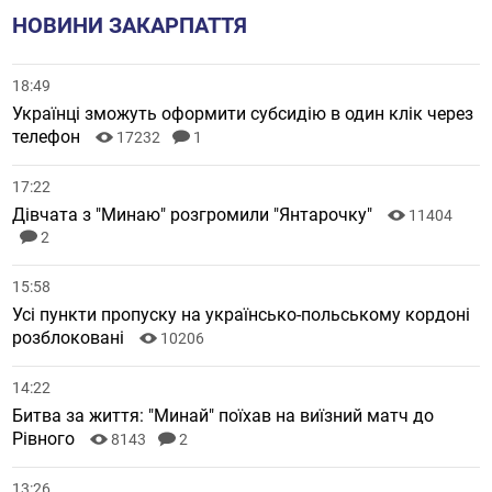
НОВИНИ ЗАКАРПАТТЯ
18:49
Українці зможуть оформити субсидію в один клік через
телефон
17232
1
17:22
Дівчата з "Минаю" розгромили "Янтарочку"
11404
2
15:58
Усі пункти пропуску на українсько-польському кордоні
розблоковані
10206
14:22
Битва за життя: "Минай" поїхав на виїзний матч до
Рівного
8143
2
13:26