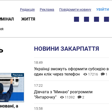
Редакція
Реклама
Повідомити новину
УВІЙТИ
ИМІНАЛ
ЖИТТЯ
ня
ь
НОВИНИ ЗАКАРПАТТЯ
18:49
Українці зможуть оформити субсидію в
один клік через телефон
17216
1
17:22
Дівчата з "Минаю" розгромили
"Янтарочку"
11392
2
новані, а
15:58