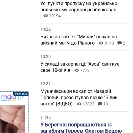
Усі пункти пропуску на українсько-
польському кордоні розблоковані
10194
14:22
Битва за життя: "Минай" поїхав на
виїзний матч до Рівного
8143
2
13:26
У складі закарпатці: "Азов" святкує
своє 10-річчя
7772
12:31
Мукачівський вокаліст Назарій
Попович презентував пісню "Білий
янгол" (ВІДЕО)
12822
13
11:43
У Берегові попрощаються із
загиблим Героєм Олегом Бецою