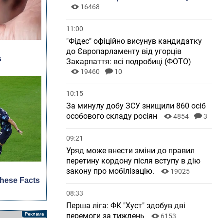
16468
11:00
"Фідес" офіційно висунув кандидатку
до Європарламенту від угорців
Закарпаття: всі подробиці (ФОТО)
19460
10
10:15
За минулу добу ЗСУ знищили 860 осіб
особового складу росіян
4854
3
09:21
Уряд може внести зміни до правил
перетину кордону після вступу в дію
закону про мобілізацію.
19025
08:33
Перша ліга: ФК "Хуст" здобув дві
перемоги за тиждень
6153