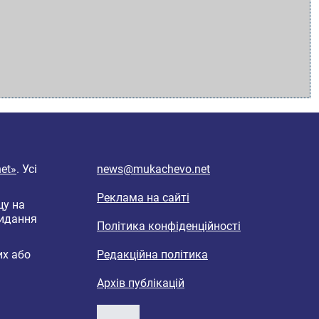
et»
. Усі
news@mukachevo.net
Реклама на сайті
цу на
видання
Політика конфіденційності
их або
Редакційна політика
Архів публікацій