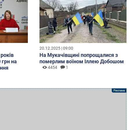
20.12.2025 | 09:00
 років
На Мукачівщині попрощалися з
 грн на
померлим воїном Іллею Добошом
ння
4454
1