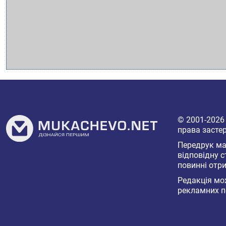
© 2001-202
права засте
Передрук мат
відповідну с
повинні отри
Редакція мож
рекламних п