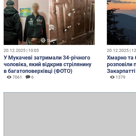
20.12.2025 | 10:05
20.12.2025 | 1
У Мукачеві затримали 34-річного
Хмарно та 
чоловіка, який відкрив стрілянину
розповіли 
в багатоповерхівці (ФОТО)
Закарпатті
7061
6
1379