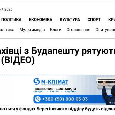
пня 2026
ПОЛІТИКА
ЕКОНОМІКА
КУЛЬТУРА
СПОРТ
КР
алітика
Мультимедіа
Блоги
Оголошення
Опитуван
ахівці з Будапешту рятуют
 (ВІДЕО)
гаються у фондах Берегівського відділу будуть відска