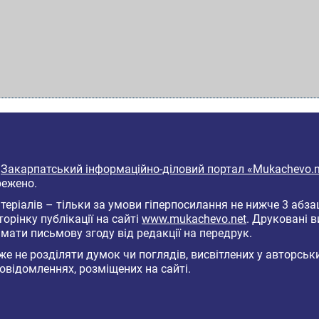
6
Закарпатський інформаційно-діловий портал «Mukachevo.n
режено.
еріалів – тільки за умови гіперпосилання не нижче 3 абза
торінку публікації на сайті
www.mukachevo.net
. Друковані 
мати письмову згоду від редакції на передрук.
е не розділяти думок чи поглядів, висвітлених у авторськ
овідомленнях, розміщених на сайті.