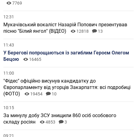
7769
12:31
Мукачівський вокаліст Назарій Попович презентував
пісню "Білий янгол" (ВІДЕО)
12818
13
11:43
У Берегові попрощаються із загиблим Героєм Олегом
Бецою
16465
11:00
"Фідес" офіційно висунув кандидатку до
Європарламенту від угорців Закарпаття: всі подробиці
(ФОТО)
19454
10
10:15
За минулу добу ЗСУ знищили 860 осіб особового
складу росіян
4853
3
09:21