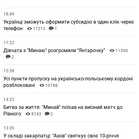
18:49
Українці зможуть оформити субсидію в один клік через
телефон
17213
1
17:22
Дівчата з "Минаю" розгромили "Янтарочку"
11390
2
15:58
Усі пункти пропуску на українсько-польському кордоні
розблоковані
10188
14:22
Битва за життя: "Минай" поїхав на виїзний матч до
Рівного
8143
2
13:26
У складі закарпатці: "Азов" святкує своє 10-річчя