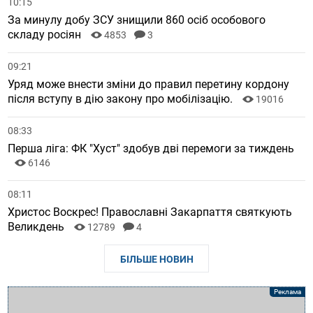
10:15
За минулу добу ЗСУ знищили 860 осіб особового
складу росіян
4853
3
09:21
Уряд може внести зміни до правил перетину кордону
після вступу в дію закону про мобілізацію.
19016
08:33
Перша ліга: ФК "Хуст" здобув дві перемоги за тиждень
6146
08:11
Христос Воскрес! Православні Закарпаття святкують
Великдень
12789
4
БІЛЬШЕ НОВИН