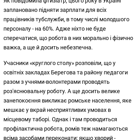
Як повідомила фтизіатр, цього року в Україні
заплановано підняти зарплати для всіх
працівників тубслужби, в тому числі молодшого
персоналу - на 60%. Адже ніхто не буде
сперечатися, що робота в них морально і фізично
важка, а ще й досить небезпечна.
Учасники «круглого столу» розповіли, що у
освітніх закладах Берегова та району педагоги
разом з учнями-волонтерами проводять
роз'яснювальну роботу. А ще досить велике
занепокоєння викликає ромське населення, яке
мешкає у вкрай несприятливих умовах в
місцевому таборі. Однак і там проводиться
профілактична робота, ромів теж намагаються
всіма засобами переконати: якщо хворий -