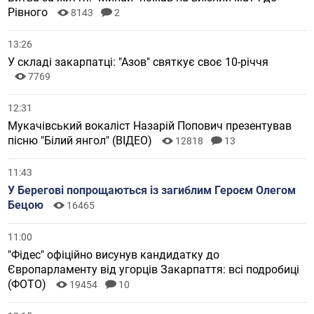
Рівного
8143
2
13:26
У складі закарпатці: "Азов" святкує своє 10-річчя
7769
12:31
Мукачівський вокаліст Назарій Попович презентував
пісню "Білий янгол" (ВІДЕО)
12818
13
11:43
У Берегові попрощаються із загиблим Героєм Олегом
Бецою
16465
11:00
"Фідес" офіційно висунув кандидатку до
Європарламенту від угорців Закарпаття: всі подробиці
(ФОТО)
19454
10