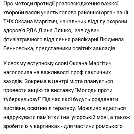
Про методи протидії розповсюдження важкої
хвороби взяли участь голова районної організації
ТЧХ Оксана Маргітич, начальник відділу охорони
здоров'я РДА Діана Ляшко, завідувач
фтизіатричного відділення райлікарні Людмила
Беньовська, представники освітніх закладів.
У своєму вступному слові Оксана Маргітич
наголосила на важливості профілактичних
заходів. Зокрема в центрі міста планується
провести акцію та виставку "Молодь проти
туберкульозу!" Під час якої будуть роздавати
листівки, освітню літературу. Можливо вдасться
надрукувати пам’ятки і на угорській мові, а також
зробити їх у картинках - для частини ромського