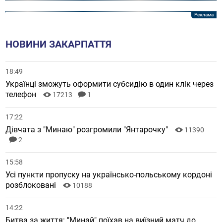
НОВИНИ ЗАКАРПАТТЯ
18:49
Українці зможуть оформити субсидію в один клік через
телефон
17213
1
17:22
Дівчата з "Минаю" розгромили "Янтарочку"
11390
2
15:58
Усі пункти пропуску на українсько-польському кордоні
розблоковані
10188
14:22
Битва за життя: "Минай" поїхав на виїзний матч до