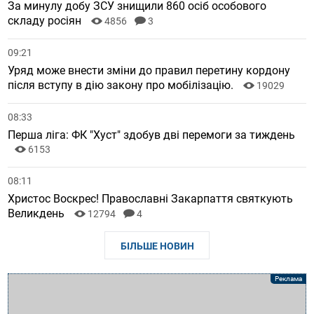
За минулу добу ЗСУ знищили 860 осіб особового
складу росіян
4856
3
09:21
Уряд може внести зміни до правил перетину кордону
після вступу в дію закону про мобілізацію.
19029
08:33
Перша ліга: ФК "Хуст" здобув дві перемоги за тиждень
6153
08:11
Христос Воскрес! Православні Закарпаття святкують
Великдень
12794
4
БІЛЬШЕ НОВИН