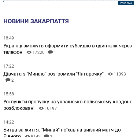
НОВИНИ ЗАКАРПАТТЯ
18:49
Українці зможуть оформити субсидію в один клік через
телефон
17220
1
17:22
Дівчата з "Минаю" розгромили "Янтарочку"
11393
2
15:58
Усі пункти пропуску на українсько-польському кордоні
розблоковані
10197
14:22
Битва за життя: "Минай" поїхав на виїзний матч до
Рівного
8143
2