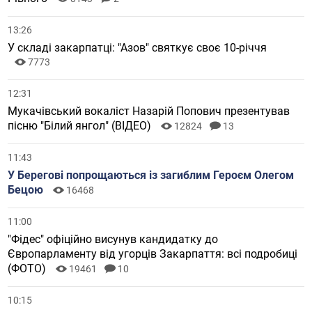
13:26
У складі закарпатці: "Азов" святкує своє 10-річчя
7773
12:31
Мукачівський вокаліст Назарій Попович презентував
пісню "Білий янгол" (ВІДЕО)
12824
13
11:43
У Берегові попрощаються із загиблим Героєм Олегом
Бецою
16468
11:00
"Фідес" офіційно висунув кандидатку до
Європарламенту від угорців Закарпаття: всі подробиці
(ФОТО)
19461
10
10:15