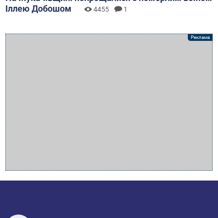
Іллею Добошом
4455
1