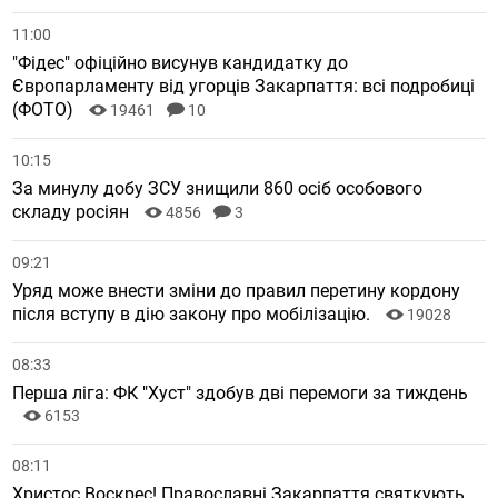
11:00
"Фідес" офіційно висунув кандидатку до
Європарламенту від угорців Закарпаття: всі подробиці
(ФОТО)
19461
10
10:15
За минулу добу ЗСУ знищили 860 осіб особового
складу росіян
4856
3
09:21
Уряд може внести зміни до правил перетину кордону
після вступу в дію закону про мобілізацію.
19028
08:33
Перша ліга: ФК "Хуст" здобув дві перемоги за тиждень
6153
08:11
Христос Воскрес! Православні Закарпаття святкують