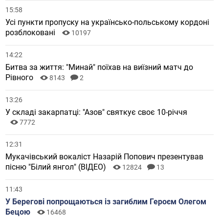
15:58
Усі пункти пропуску на українсько-польському кордоні
розблоковані
10197
14:22
Битва за життя: "Минай" поїхав на виїзний матч до
Рівного
8143
2
13:26
У складі закарпатці: "Азов" святкує своє 10-річчя
7772
12:31
Мукачівський вокаліст Назарій Попович презентував
пісню "Білий янгол" (ВІДЕО)
12824
13
11:43
У Берегові попрощаються із загиблим Героєм Олегом
Бецою
16468