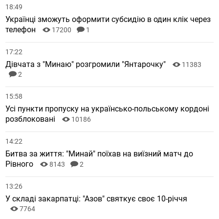
18:49
Українці зможуть оформити субсидію в один клік через
телефон
17200
1
17:22
Дівчата з "Минаю" розгромили "Янтарочку"
11383
2
15:58
Усі пункти пропуску на українсько-польському кордоні
розблоковані
10186
14:22
Битва за життя: "Минай" поїхав на виїзний матч до
Рівного
8143
2
13:26
У складі закарпатці: "Азов" святкує своє 10-річчя
7764