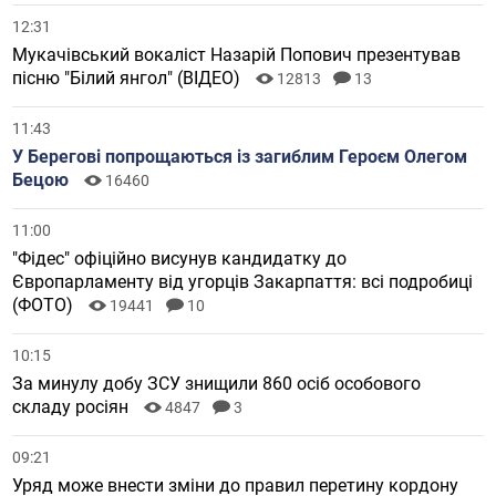
12:31
Мукачівський вокаліст Назарій Попович презентував
пісню "Білий янгол" (ВІДЕО)
12813
13
11:43
У Берегові попрощаються із загиблим Героєм Олегом
Бецою
16460
11:00
"Фідес" офіційно висунув кандидатку до
Європарламенту від угорців Закарпаття: всі подробиці
(ФОТО)
19441
10
10:15
За минулу добу ЗСУ знищили 860 осіб особового
складу росіян
4847
3
09:21
Уряд може внести зміни до правил перетину кордону