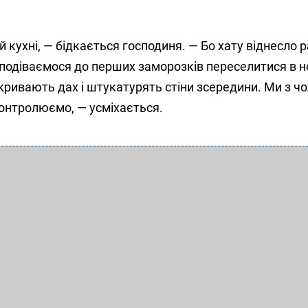
 кухні, — бідкається господиня. — Бо хату віднесло р
Сподіваємося до перших заморозків переселитися в н
кривають дах і штукатурять стіни зсередини. Ми з ч
контролюємо, — усміхається.