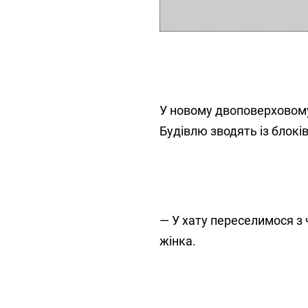
У новому двоповерховому 
Будівлю зводять із блоків
— У хату переселимося з
жінка.