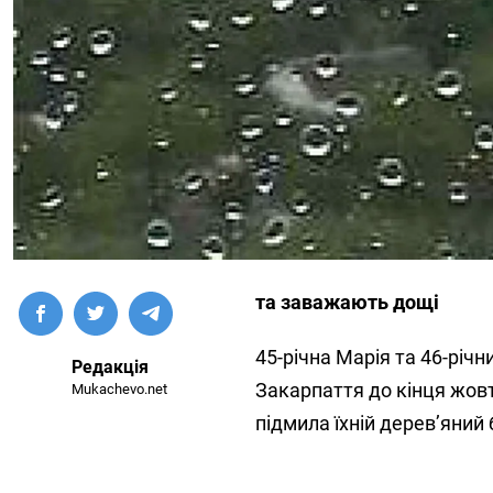
та заважають дощі
45-річна Марія та 46-річ
Редакція
Закарпаття до кінця жовт
Mukachevo.net
підмила їхній дерев’яний 