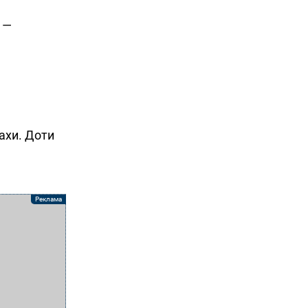
, —
дахи. Доти