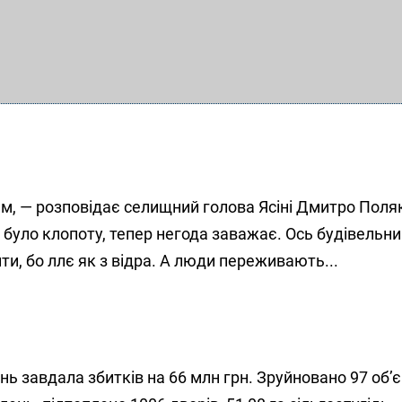
, — розповідає селищний голова Ясіні Дмитро Поляк,
було клопоту, тепер негода заважає. Ось будівельн
ти, бо ллє як з відра. А люди переживають...
нь завдала збитків на 66 млн грн. Зруйновано 97 об’є