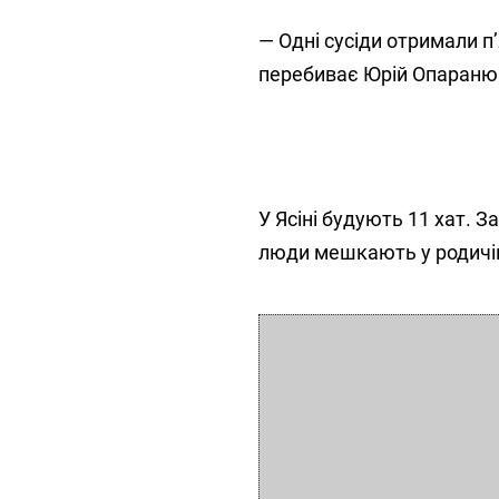
— Одні сусіди отримали п’
перебиває Юрій Опаранюк.
У Ясіні будують 11 хат. З
люди мешкають у родичів