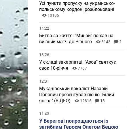
Усі пункти пропуску на українсько-
польському кордоні розблоковані
10186
14:22
Битва за життя: "Минай" поїхав на
виїзний матч до Рівного
8143
2
13:26
У складі закарпатці: "Азов" святкує
своє 10-річчя
7767
12:31
Мукачівський вокаліст Назарій
Попович презентував пісню "Білий
янгол" (ВІДЕО)
12816
13
11:43
У Берегові попрощаються із
загиблим Героєм Олегом Бецою