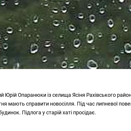
ний Юрій Опаранюки із селища Ясіня Рахівського райо
ня мають справити новосілля. Під час липневої пове
будинок. Підлога у старій хаті просідає.