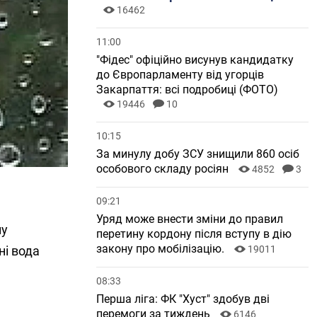
16462
11:00
"Фідес" офіційно висунув кандидатку
до Європарламенту від угорців
Закарпаття: всі подробиці (ФОТО)
19446
10
10:15
За минулу добу ЗСУ знищили 860 осіб
особового складу росіян
4852
3
09:21
Уряд може внести зміни до правил
ну
перетину кордону після вступу в дію
закону про мобілізацію.
ні вода
19011
08:33
Перша ліга: ФК "Хуст" здобув дві
перемоги за тиждень
6146