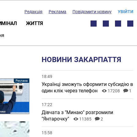
Редакція
Реклама
Повідомити новину
УВІЙТИ
ИМІНАЛ
ЖИТТЯ
ня
НОВИНИ ЗАКАРПАТТЯ
18:49
Українці зможуть оформити субсидію в
один клік через телефон
17208
1
17:22
Дівчата з "Минаю" розгромили
"Янтарочку"
11385
2
15:58