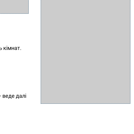
ь кімнат.
 веде далі