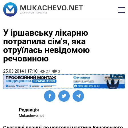
У іршавську лікарню
потрапила сім'я, яка
отруїлась невідомою
речовиною
25.03.2014 | 17:10
27
0
Редакція
Mukachevo.net
Сьогодні вранці до чергової частини Іршавського