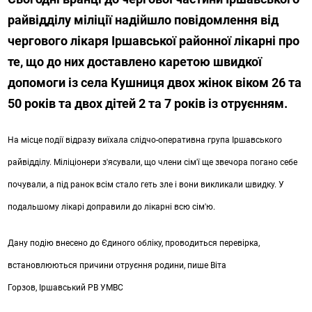
райвідділу міліції надійшло повідомлення від
чергового лікаря Іршавської районної лікарні про
те, що до них доставлено каретою швидкої
допомоги із села Кушниця двох жінок віком 26 та
50 років та двох дітей 2 та 7 років із отруєнням.
На місце події відразу виїхала слідчо-оперативна група Іршавського
райвідділу. Міліціонери з′ясували, що члени сім′ї ще звечора погано себе
почували, а під ранок всім стало геть зле і вони викликали швидку. У
подальшому лікарі доправили до лікарні всю сім′ю.
Дану подію внесено до Єдиного обліку, проводиться перевірка,
встановлюються причини отруєння родини, пише
Віта
Горзов,
Іршавський РВ УМВС