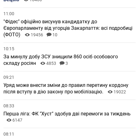
11:00
"Фідес" офіційно висунув кандидатку до
Європарламенту від угорців Закарпаття: всі подробиці
(ФОТО)
19456
10
10:15
За минулу добу ЗСУ знищили 860 осіб особового
складу росіян
4853
3
09:21
Уряд може внести зміни до правил перетину кордону
після вступу в дію закону про мобілізацію.
19022
08:33
Перша ліга: ФК "Хуст" здобув дві перемоги за тиждень
6147
08:11