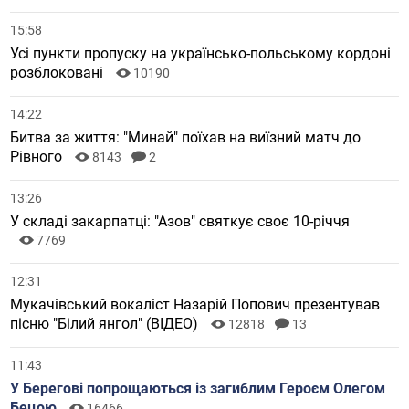
15:58
Усі пункти пропуску на українсько-польському кордоні
розблоковані
10190
14:22
Битва за життя: "Минай" поїхав на виїзний матч до
Рівного
8143
2
13:26
У складі закарпатці: "Азов" святкує своє 10-річчя
7769
12:31
Мукачівський вокаліст Назарій Попович презентував
пісню "Білий янгол" (ВІДЕО)
12818
13
11:43
У Берегові попрощаються із загиблим Героєм Олегом
Бецою
16466