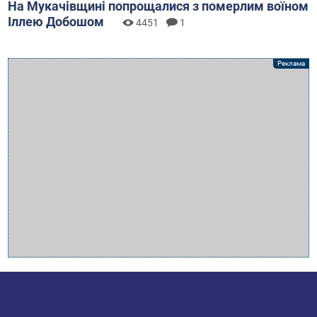
На Мукачівщині попрощалися з померлим воїном
Іллею Добошом
4451
1