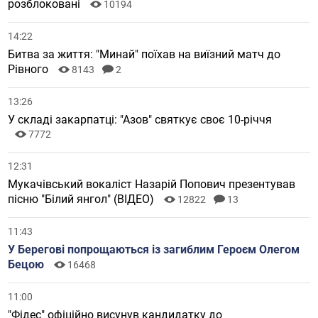
розблоковані
10194
14:22
Битва за життя: "Минай" поїхав на виїзний матч до
Рівного
8143
2
13:26
У складі закарпатці: "Азов" святкує своє 10-річчя
7772
12:31
Мукачівський вокаліст Назарій Попович презентував
пісню "Білий янгол" (ВІДЕО)
12822
13
11:43
У Берегові попрощаються із загиблим Героєм Олегом
Бецою
16468
11:00
"Фідес" офіційно висунув кандидатку до