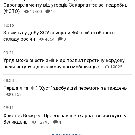
Європарламенту від угорців Закарпаття: всі подробиці
(ФОТО)
19460
10
10:15
За минулу добу ЗСУ знищили 860 осіб особового
складу росіян
4854
3
09:21
Уряд може внести зміни до правил перетину кордону
після вступу в дію закону про мобілізацію.
19025
08:33
Перша ліга: ФК "Хуст" здобув дві перемоги за тиждень
6153
08:11
Христос Воскрес! Православні Закарпаття святкують
Великдень
12793
4